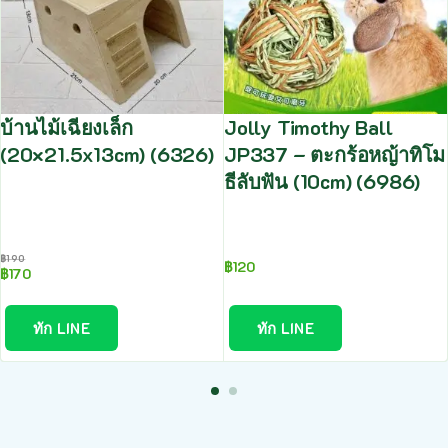
บ้านไม้เฉียงเล็ก
Jolly Timothy Ball
(20×21.5x13cm) (6326)
JP337 – ตะกร้อหญ้าทิโม
ธีลับฟัน (10cm) (6986)
฿
190
฿
120
฿
170
ทัก LINE
ทัก LINE