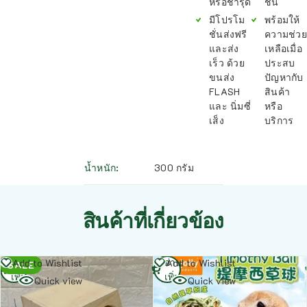
หรือชำรุด
ชิ้น
มีโปรโม
พร้อมให้
ชั่นส่งฟรี
ความช่วย
และส่ง
เหลือเมื่อ
เร็ว ด้วย
ประสบ
ขนส่ง
ปัญหากับ
FLASH
สินค้า
และ นิ่มซี่
หรือ
เส็ง
บริการ
น้ำหนัก
300 กรัม
สินค้าที่เกี่ยวข้อง
อ่าน
อ่าน
Add to Wishlist
Add to Wishlist
SALE
เพิ่ม
เพิ่ม
Quick view
Quick view