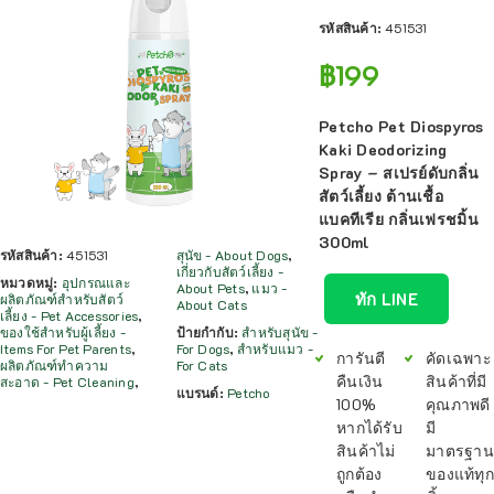
รหัสสินค้า:
451531
฿
199
Petcho Pet Diospyros
Kaki Deodorizing
Spray – สเปรย์ดับกลิ่น
สัตว์เลี้ยง ต้านเชื้อ
แบคทีเรีย กลิ่นเฟรชมิ้น
300ml
รหัสสินค้า:
451531
สุนัข - About Dogs
,
เกี่ยวกับสัตว์เลี้ยง -
หมวดหมู่:
อุปกรณและ
About Pets
,
แมว -
ทัก LINE
ผลิตภัณฑ์สำหรับสัตว์
About Cats
เลี้ยง - Pet Accessories
,
ของใช้สำหรับผู้เลี้ยง -
ป้ายกำกับ:
สำหรับสุนัข -
Items For Pet Parents
,
For Dogs
,
สำหรับแมว -
การันตี
คัดเฉพาะ
ผลิตภัณฑ์ทำความ
For Cats
คืนเงิน
สินค้าที่มี
สะอาด - Pet Cleaning
,
แบรนด์:
Petcho
100%
คุณภาพดี
หากได้รับ
มี
สินค้าไม่
มาตรฐาน
ถูกต้อง
ของแท้ทุก