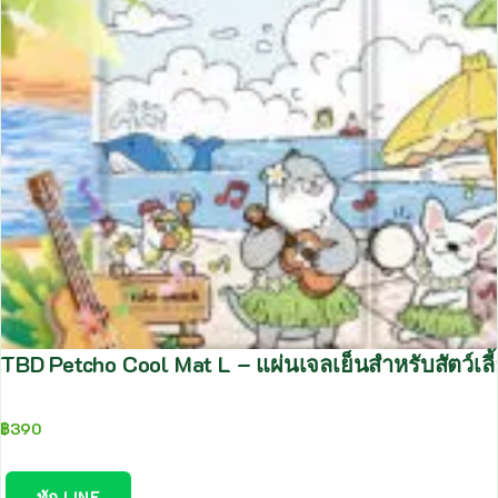
TBD Petcho Cool Mat L – แผ่นเจลเย็นสำหรับสัตว์เ
฿
390
ทัก LINE