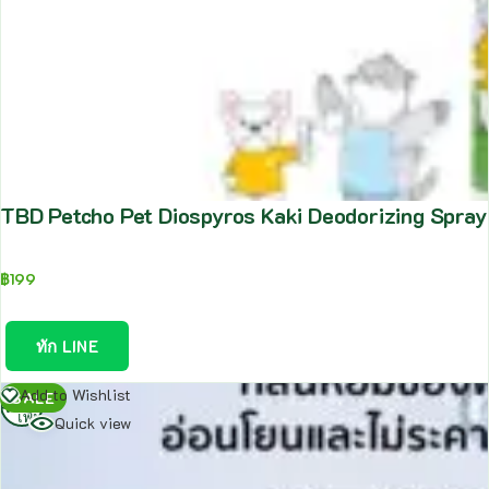
TBD Petcho Pet Diospyros Kaki Deodorizing Spray – 
฿
199
ทัก LINE
อ่าน
Add to Wishlist
SALE
เพิ่ม
Quick view