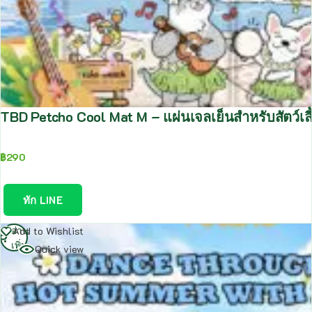
TBD Petcho Cool Mat M – แผ่นเจลเย็นสำหรับสัตว์เ
฿
290
ทัก LINE
อ่าน
Add to Wishlist
เพิ่ม
Quick view