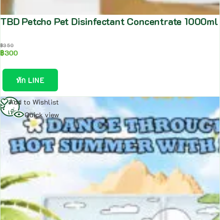
TBD Petcho Pet Disinfectant Concentrate 1000ml – น
฿
350
฿
300
ทัก LINE
อ่าน
Add to Wishlist
เพิ่ม
Quick view