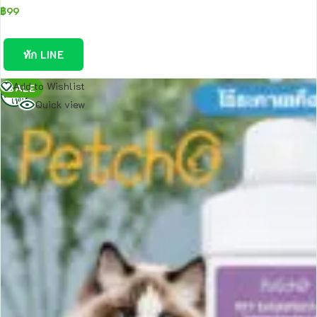
฿
99
ทัก LINE
อ่าน
Add to Wishlist
SALE
เพิ่ม
Quick view