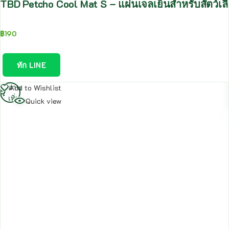
TBD Petcho Cool Mat S – แผ่นเจลเย็นสำหรับสัตว์เ
฿
190
ทัก LINE
อ่าน
Add to Wishlist
เพิ่ม
Quick view