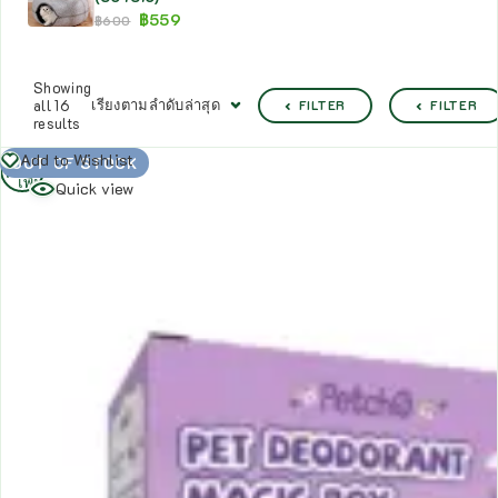
฿
559
฿
600
Showing
เรียงตามลำดับล่าสุด
all 16
FILTER
FILTER
results
อ่าน
Add to Wishlist
OUT OF STOCK
เพิ่ม
Quick view