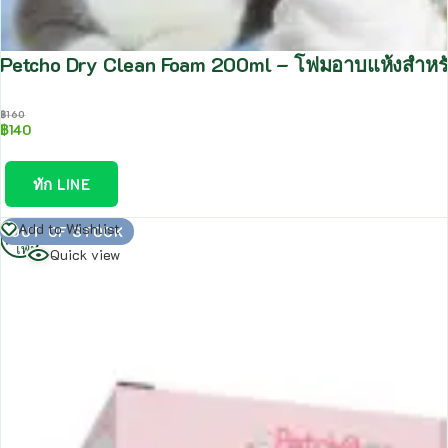
Petcho Dry Clean Foam 200ml – โฟมอาบแห้งสำหรับส
฿
160
฿
140
ทัก LINE
อ่าน
Add to Wishlist
OUT OF STOCK
เพิ่ม
Quick view