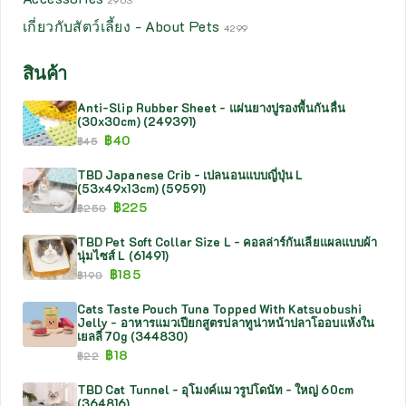
2903
เกี่ยวกับสัตว์เลี้ยง - About Pets
4299
สินค้า
Anti-Slip Rubber Sheet - แผ่นยางปูรองพื้นกันลื่น
(30x30cm) (249391)
฿
40
฿
45
TBD Japanese Crib - เปลนอนแบบญี่ปุ่น L
(53x49x13cm) (59591)
฿
225
฿
250
TBD Pet Soft Collar Size L - คอลล่าร์กันเลียแผลแบบผ้า
นุ่มไซส์ L (61491)
฿
185
฿
190
Cats Taste Pouch Tuna Topped With Katsuobushi
Jelly - อาหารแมวเปียกสูตรปลาทูน่าหน้าปลาโออบแห้งใน
เยลลี่ 70g (344830)
฿
18
฿
22
TBD Cat Tunnel - อุโมงค์แมวรูปโดนัท - ใหญ่ 60cm
(364816)