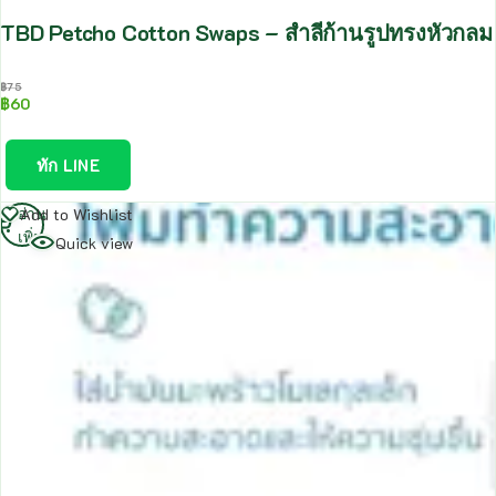
TBD Petcho Cotton Swaps – สำลีก้านรูปทรงหัวกลม ผ้
฿
75
฿
60
ทัก LINE
อ่าน
Add to Wishlist
เพิ่ม
Quick view