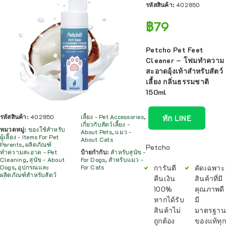
รหัสสินค้า:
402850
฿
79
Petcho Pet Feet
Cleaner – โฟมทำความ
สะอาดอุ้งเท้าสำหรับสัตว์
เลี้ยง กลิ่นธรรมชาติ
150ml
รหัสสินค้า:
402850
เลี้ยง - Pet Accessories
,
ทัก LINE
เกี่ยวกับสัตว์เลี้ยง -
หมวดหมู่:
ของใช้สำหรับ
About Pets
,
แมว -
ผู้เลี้ยง - Items For Pet
About Cats
Parents
,
ผลิตภัณฑ์
Petcho
ทำความสะอาด - Pet
ป้ายกำกับ:
สำหรับสุนัข -
Cleaning
,
สุนัข - About
For Dogs
,
สำหรับแมว -
การันตี
คัดเฉพาะ
Dogs
,
อุปกรณและ
For Cats
ผลิตภัณฑ์สำหรับสัตว์
คืนเงิน
สินค้าที่มี
100%
คุณภาพดี
หากได้รับ
มี
สินค้าไม่
มาตรฐาน
ถูกต้อง
ของแท้ทุก