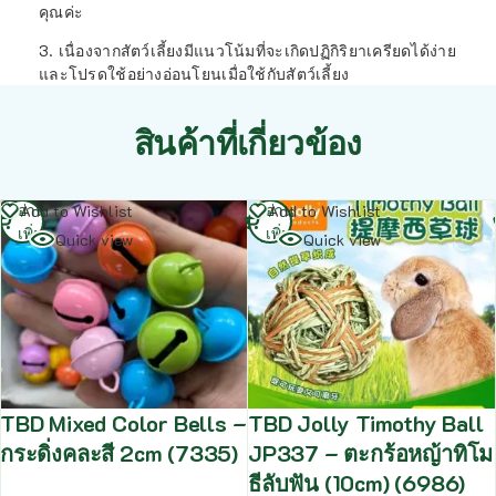
คุณค่ะ
3. เนื่องจากสัตว์เลี้ยงมีแนวโน้มที่จะเกิดปฏิกิริยาเครียดได้ง่าย
และโปรดใช้อย่างอ่อนโยนเมื่อใช้กับสัตว์เลี้ยง
สินค้าที่เกี่ยวข้อง
อ่าน
อ่าน
Add to Wishlist
Add to Wishlist
เพิ่ม
เพิ่ม
Quick view
Quick view
TBD Mixed Color Bells –
TBD Jolly Timothy Ball
กระดิ่งคละสี 2cm (7335)
JP337 – ตะกร้อหญ้าทิโม
ธีลับฟัน (10cm) (6986)