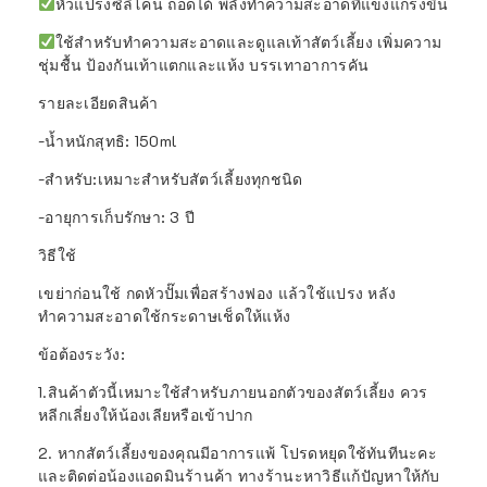
หัวแปรงซิลิโคน ถอดได้ พลังทำความสะอาดที่แข็งแกร่งขึ้น
ใช้สำหรับทำความสะอาดและดูแลเท้าสัตว์เลี้ยง เพิ่มความ
ชุ่มชื้น ป้องกันเท้าแตกและแห้ง บรรเทาอาการคัน
รายละเอียดสินค้า
-น้ำหนักสุทธิ: 150ml
-สำหรับ:เหมาะสำหรับสัตว์เลี้ยงทุกชนิด
-อายุการเก็บรักษา: 3 ปี
วิธีใช้
เขย่าก่อนใช้ กดหัวปั๊มเพื่อสร้างฟอง แล้วใช้แปรง หลัง
ทำความสะอาดใช้กระดาษเช็ดให้แห้ง
ข้อต้องระวัง:
1.สินค้าตัวนี้เหมาะใช้สำหรับภายนอกตัวของสัตว์เลี้ยง ควร
หลีกเลี่ยงให้น้องเลียหรือเข้าปาก
2. หากสัตว์เลี้ยงของคุณมีอาการแพ้ โปรดหยุดใช้ทันทีนะคะ
และติดต่อน้องแอดมินร้านค้า ทางร้านะหาวิธีแก้ปัญหาให้กับ