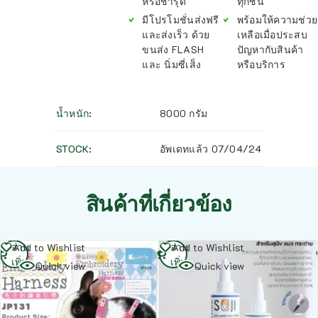
หรือชำรุด
ทุกชิ้น
มีโปรโมชั่นส่งฟรี
พร้อมให้ความช่วย
และส่งเร็ว ด้วย
เหลือเมื่อประสบ
ขนส่ง FLASH
ปัญหากับสินค้า
และ นิ่มซี่เส็ง
หรือบริการ
น้ำหนัก
8000 กรัม
STOCK
อัพเดทแล้ว 07/04/24
สินค้าที่เกี่ยวข้อง
อ่าน
อ่าน
Add to Wishlist
Add to Wishlist
เพิ่ม
เพิ่ม
Quick view
Quick view