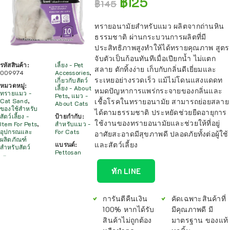
฿
125
฿
145
ทรายอนามัยสำหรับแมว ผลิตจากถ่านหิน
ธรรมชาติ ผ่านกระบวนการผลิตที่มี
ประสิทธิภาพสูงทำให้ได้ทรายคุณภาพ สูตร
จับตัวเป็นก้อนทันทีเมื่อเปียกน้ำ ไม่แตก
รหัสสินค้า:
เลี้ยง - Pet
สลาย ตักทิ้งง่าย เก็บกับกลิ่นดีเยี่ยมและ
009974
Accessories
,
ระเหยอย่างรวดเร็ว แม้ไม่โดนแสงแดดท
เกี่ยวกับสัตว์
หมวดหมู่:
เลี้ยง - About
หมดปัญหาการแพร่กระจายของกลิ่นและ
ทรายแมว -
Pets
,
แมว -
เชื้อโรคในทรายอนามัย สามารถย่อยสลาย
Cat Sand
,
About Cats
ของใช้สำหรับ
ได้ตามธรรมชาติ ประหยัดช่วยยืดอายุการ
สัตว์เลี้ยง -
ป้ายกำกับ:
ใช้งานของทรายอนามัยและช่วยให้ที่อยู่
Item For Pets
,
สำหรับแมว -
อุปกรณและ
For Cats
อาศัยสะอาดมีสุขภาพดี ปลอดภัยทั้งต่อผู้ใช้
ผลิตภัณฑ์
และสัตว์เลี้ยง
แบรนด์:
สำหรับสัตว์
Pettosan
ทัก LINE
การันตีคืนเงิน
คัดเฉพาะสินค้าที่
100% หากได้รับ
มีคุณภาพดี มี
สินค้าไม่ถูกต้อง
มาตรฐาน ของแท้