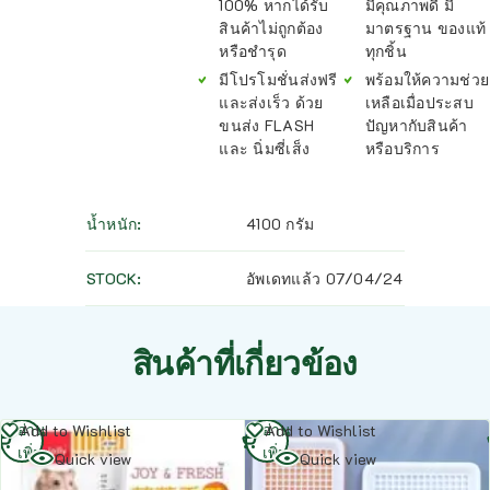
100% หากได้รับ
มีคุณภาพดี มี
สินค้าไม่ถูกต้อง
มาตรฐาน ของแท้
หรือชำรุด
ทุกชิ้น
มีโปรโมชั่นส่งฟรี
พร้อมให้ความช่วย
และส่งเร็ว ด้วย
เหลือเมื่อประสบ
ขนส่ง FLASH
ปัญหากับสินค้า
และ นิ่มซี่เส็ง
หรือบริการ
น้ำหนัก
4100 กรัม
STOCK
อัพเดทแล้ว 07/04/24
สินค้าที่เกี่ยวข้อง
อ่าน
อ่าน
Add to Wishlist
Add to Wishlist
เพิ่ม
เพิ่ม
Quick view
Quick view