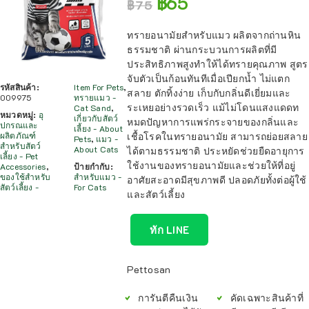
฿
65
฿
75
ทรายอนามัยสำหรับแมว ผลิตจากถ่านหิน
ธรรมชาติ ผ่านกระบวนการผลิตที่มี
ประสิทธิภาพสูงทำให้ได้ทรายคุณภาพ สูตร
จับตัวเป็นก้อนทันทีเมื่อเปียกน้ำ ไม่แตก
รหัสสินค้า:
Item For Pets
,
สลาย ตักทิ้งง่าย เก็บกับกลิ่นดีเยี่ยมและ
009975
ทรายแมว -
ระเหยอย่างรวดเร็ว แม้ไม่โดนแสงแดดท
Cat Sand
,
หมวดหมู่:
อุ
เกี่ยวกับสัตว์
หมดปัญหาการแพร่กระจายของกลิ่นและ
ปกรณและ
เลี้ยง - About
เชื้อโรคในทรายอนามัย สามารถย่อยสลาย
ผลิตภัณฑ์
Pets
,
แมว -
สำหรับสัตว์
About Cats
ได้ตามธรรมชาติ ประหยัดช่วยยืดอายุการ
เลี้ยง - Pet
ใช้งานของทรายอนามัยและช่วยให้ที่อยู่
Accessories
,
ป้ายกำกับ:
ของใช้สำหรับ
สำหรับแมว -
อาศัยสะอาดมีสุขภาพดี ปลอดภัยทั้งต่อผู้ใช้
สัตว์เลี้ยง -
For Cats
และสัตว์เลี้ยง
ทัก LINE
Pettosan
การันตีคืนเงิน
คัดเฉพาะสินค้าที่