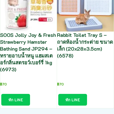
SOOS Jolly Joy & Fresh
Rabbit Toilet Tray S –
Strawberry Hamster
ถาดห้องน้ำกระต่าย ขนาด
Bathing Sand JP294 –
เล็ก (20x28x3.5cm)
ทรายอาบน้ำหนู แฮมสเต
(6578)
อร์กลิ่นสตรอว์เบอร์รี่ 1kg
(6973)
฿
70
฿
70
ทัก LINE
ทัก LINE