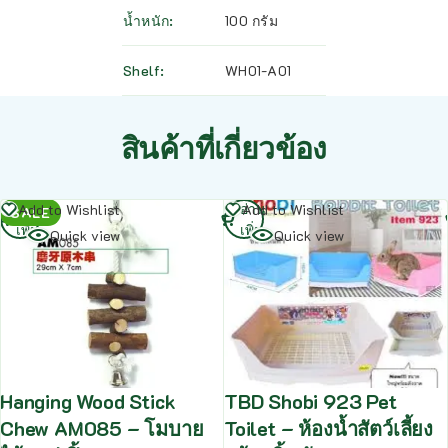
น้ำหนัก
100 กรัม
Shelf
WH01-A01
สินค้าที่เกี่ยวข้อง
อ่าน
อ่าน
Add to Wishlist
Add to Wishlist
SALE
เพิ่ม
เพิ่ม
Quick view
Quick view
Hanging Wood Stick
TBD Shobi 923 Pet
Chew AM085 – โมบาย
Toilet – ห้องน้ำสัตว์เลี้ยง