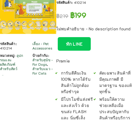
รหัสสินค้า:
410214
฿
199
฿
219
ไม่พบคำอธิบาย - No description found
ทัก LINE
รหัสสินค้า:
เลี้ยง - Pet
410214
Accessories
หมวดหมู่:
อุปก
ป้ายกำกับ:
รณและ
สำหรับสุนัข -
Pramie
ผลิตภัณฑ์
For Dogs
,
สำหรับสัตว์
สำหรับแมว -
การันตีคืนเงิน
คัดเฉพาะสินค้าที่
For Cats
100% หากได้รับ
มีคุณภาพดี มี
สินค้าไม่ถูกต้อง
มาตรฐาน ของแท้
หรือชำรุด
ทุกชิ้น
มีโปรโมชั่นส่งฟรี
พร้อมให้ความ
และส่งเร็ว ด้วย
ช่วยเหลือเมื่อ
ขนส่ง FLASH
ประสบปัญหากับ
และ นิ่มซี่เส็ง
สินค้าหรือบริการ