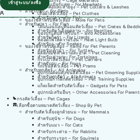
วัสดุรองกรง – Cage Materials
เข้าสู่ระบบ/ลงชื่อ
สำหรับเมียร์แคท – For Meerkats
ปลอกคอและสายจูง – Pet Collars & Leashes
สำหรับนก – For Birds
เสื้อผ้าสัตว์เลี้ยง – Pet Clothes
สำหรับปลา – For Fish
ของใช้สำหรับสัตว์เลี้ยง – More For Pets
สำหรับปลา – For Fish
โดมนอนและที่นอนสัตว์เลี้ยง – Pet Crates & Bedd
สำหรับสัตว์เลื้อยคลาน – For Reptiles
ของประดับสำหรับนก – Bird Accessories
สำหรับกิ้งก่า – For Lizards
หลอดไฟให้ความร้อน – Heat Light Bulb
สำหรับงู – For Snakes
ของใช้สำหรับผู้เลี้ยง – Items For Pet Parents
สำหรับเต่าน้ำ – For Turtles
ผลิตภัณฑ์ทำความสะอาด – Pet Cleaning
สำหรับเต่าบก – For Tortoises
กระเป๋าสัตว์เลี้ยง – Pet Carriers
สำหรับกบ – For Frogs
รถเข็นสัตว์เลี้ยง – Pet Prams
สำหรับทุกสัตว์ – All Animals
อุปกรณ์ตัดแต่งขนสัตว์เลี้ยง – Pet Grooming Suppl
สำหรับทุกสัตว์ – All Animals
อุปกรณ์การฝึกสัตว์เลี้ยง – Pet Training Supplies
แก็ดเจ็ตสำหรับสัตว์เลี้ยง – Gadgets For Pets
อุปกรณ์เสริมอื่นๆ – Other Accessories For Parent
กรงสัตว์เลี้ยง – Pet Cages
เลือกซื้อตามหมวดสัตว์เลี้ยง – Shop By Pet
สำหรับสัตว์เลี้ยงลูกด้วยนม – For Mammals
สำหรับสุนัข – For Dogs
สำหรับแมว – For Cats
สำหรับกระต่าย – For Rabbits
สำหรับกระรอก – For Squirrels