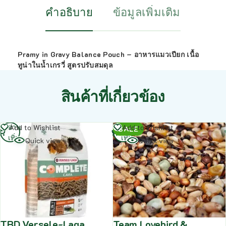
คำอธิบาย
ข้อมูลเพิ่มเติม
Pramy in Gravy Balance Pouch – อาหารแมวเปียก เนื้อ
ทูน่าในน้ำเกรวี่ สูตรปรับสมดุล
สินค้าที่เกี่ยวข้อง
อ่าน
อ่าน
Add to Wishlist
Add to Wishlist
SALE
เพิ่ม
เพิ่ม
Quick view
Quick view
TBD Versele-Laga
Team Lovebird &