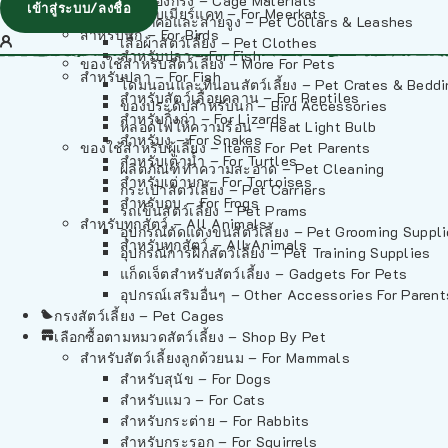
วัสดุรองกรง – Cage Materials
เข้าสู่ระบบ/ลงชื่อ
สำหรับเมียร์แคท – For Meerkats
ปลอกคอและสายจูง – Pet Collars & Leashes
สำหรับนก – For Birds
เสื้อผ้าสัตว์เลี้ยง – Pet Clothes
สำหรับปลา – For Fish
ของใช้สำหรับสัตว์เลี้ยง – More For Pets
สำหรับปลา – For Fish
โดมนอนและที่นอนสัตว์เลี้ยง – Pet Crates & Bedd
สำหรับสัตว์เลื้อยคลาน – For Reptiles
ของประดับสำหรับนก – Bird Accessories
สำหรับกิ้งก่า – For Lizards
หลอดไฟให้ความร้อน – Heat Light Bulb
สำหรับงู – For Snakes
ของใช้สำหรับผู้เลี้ยง – Items For Pet Parents
สำหรับเต่าน้ำ – For Turtles
ผลิตภัณฑ์ทำความสะอาด – Pet Cleaning
สำหรับเต่าบก – For Tortoises
กระเป๋าสัตว์เลี้ยง – Pet Carriers
สำหรับกบ – For Frogs
รถเข็นสัตว์เลี้ยง – Pet Prams
สำหรับทุกสัตว์ – All Animals
อุปกรณ์ตัดแต่งขนสัตว์เลี้ยง – Pet Grooming Suppl
สำหรับทุกสัตว์ – All Animals
อุปกรณ์การฝึกสัตว์เลี้ยง – Pet Training Supplies
แก็ดเจ็ตสำหรับสัตว์เลี้ยง – Gadgets For Pets
อุปกรณ์เสริมอื่นๆ – Other Accessories For Parent
กรงสัตว์เลี้ยง – Pet Cages
เลือกซื้อตามหมวดสัตว์เลี้ยง – Shop By Pet
สำหรับสัตว์เลี้ยงลูกด้วยนม – For Mammals
สำหรับสุนัข – For Dogs
สำหรับแมว – For Cats
สำหรับกระต่าย – For Rabbits
สำหรับกระรอก – For Squirrels