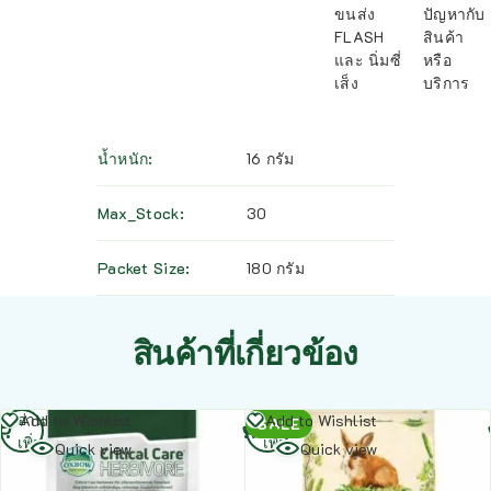
ขนส่ง
ปัญหากับ
FLASH
สินค้า
และ นิ่มซี่
หรือ
เส็ง
บริการ
น้ำหนัก
16 กรัม
Max_Stock
30
Packet Size
180 กรัม
สินค้าที่เกี่ยวข้อง
อ่าน
อ่าน
Add to Wishlist
Add to Wishlist
SALE
เพิ่ม
เพิ่ม
Quick view
Quick view