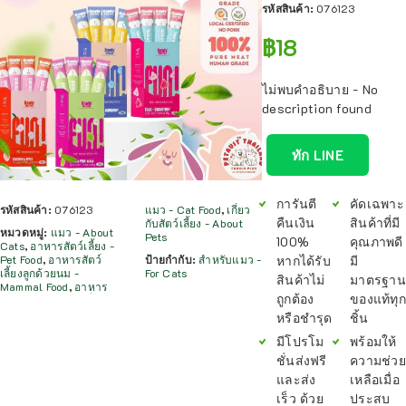
รหัสสินค้า:
076123
฿
18
ไม่พบคำอธิบาย - No
description found
ทัก LINE
การันตี
คัดเฉพาะ
รหัสสินค้า:
076123
แมว - Cat Food
,
เกี่ยว
คืนเงิน
สินค้าที่มี
กับสัตว์เลี้ยง - About
หมวดหมู่:
แมว - About
Pets
100%
คุณภาพดี
Cats
,
อาหารสัตว์เลี้ยง -
หากได้รับ
มี
Pet Food
,
อาหารสัตว์
ป้ายกำกับ:
สำหรับแมว -
เลี้ยงลูกด้วยนม -
For Cats
สินค้าไม่
มาตรฐาน
Mammal Food
,
อาหาร
ถูกต้อง
ของแท้ทุก
หรือชำรุด
ชิ้น
มีโปรโม
พร้อมให้
ชั่นส่งฟรี
ความช่วย
และส่ง
เหลือเมื่อ
เร็ว ด้วย
ประสบ