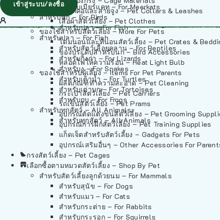
วัสดุรองกรง – Cage Materials
เข้าสู่ระบบ/ลงชื่อ
สำหรับเมียร์แคท – For Meerkats
ปลอกคอและสายจูง – Pet Collars & Leashes
สำหรับนก – For Birds
เสื้อผ้าสัตว์เลี้ยง – Pet Clothes
สำหรับปลา – For Fish
ของใช้สำหรับสัตว์เลี้ยง – More For Pets
สำหรับปลา – For Fish
โดมนอนและที่นอนสัตว์เลี้ยง – Pet Crates & Bedd
สำหรับสัตว์เลื้อยคลาน – For Reptiles
ของประดับสำหรับนก – Bird Accessories
สำหรับกิ้งก่า – For Lizards
หลอดไฟให้ความร้อน – Heat Light Bulb
สำหรับงู – For Snakes
ของใช้สำหรับผู้เลี้ยง – Items For Pet Parents
สำหรับเต่าน้ำ – For Turtles
ผลิตภัณฑ์ทำความสะอาด – Pet Cleaning
สำหรับเต่าบก – For Tortoises
กระเป๋าสัตว์เลี้ยง – Pet Carriers
สำหรับกบ – For Frogs
รถเข็นสัตว์เลี้ยง – Pet Prams
สำหรับทุกสัตว์ – All Animals
อุปกรณ์ตัดแต่งขนสัตว์เลี้ยง – Pet Grooming Suppl
สำหรับทุกสัตว์ – All Animals
อุปกรณ์การฝึกสัตว์เลี้ยง – Pet Training Supplies
แก็ดเจ็ตสำหรับสัตว์เลี้ยง – Gadgets For Pets
อุปกรณ์เสริมอื่นๆ – Other Accessories For Parent
กรงสัตว์เลี้ยง – Pet Cages
เลือกซื้อตามหมวดสัตว์เลี้ยง – Shop By Pet
สำหรับสัตว์เลี้ยงลูกด้วยนม – For Mammals
สำหรับสุนัข – For Dogs
สำหรับแมว – For Cats
สำหรับกระต่าย – For Rabbits
สำหรับกระรอก – For Squirrels