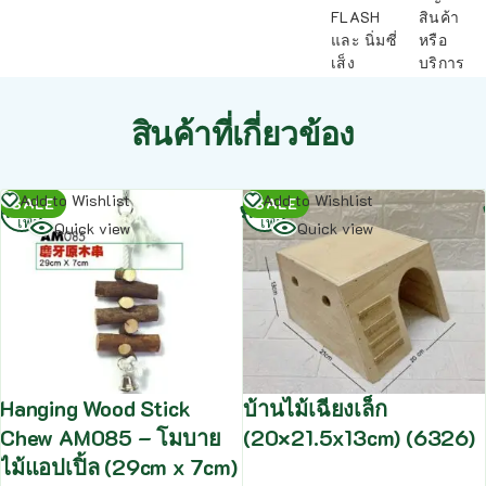
FLASH
สินค้า
และ นิ่มซี่
หรือ
เส็ง
บริการ
สินค้าที่เกี่ยวข้อง
อ่าน
อ่าน
Add to Wishlist
Add to Wishlist
SALE
SALE
เพิ่ม
เพิ่ม
Quick view
Quick view
Hanging Wood Stick
บ้านไม้เฉียงเล็ก
Chew AM085 – โมบาย
(20×21.5x13cm) (6326)
ไม้แอปเปิ้ล (29cm x 7cm)