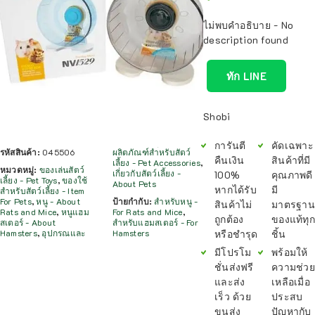
ไม่พบคำอธิบาย - No
description found
ทัก LINE
Shobi
การันตี
คัดเฉพาะ
รหัสสินค้า:
045506
ผลิตภัณฑ์สำหรับสัตว์
คืนเงิน
สินค้าที่มี
เลี้ยง - Pet Accessories
,
หมวดหมู่:
ของเล่นสัตว์
เกี่ยวกับสัตว์เลี้ยง -
100%
คุณภาพดี
เลี้ยง - Pet Toys
,
ของใช้
About Pets
หากได้รับ
มี
สำหรับสัตว์เลี้ยง - Item
For Pets
,
หนู - About
ป้ายกำกับ:
สำหรับหนู -
สินค้าไม่
มาตรฐาน
Rats and Mice
,
หนูแฮม
For Rats and Mice
,
ถูกต้อง
ของแท้ทุก
สเตอร์ - About
สำหรับแฮมสเตอร์ - For
หรือชำรุด
ชิ้น
Hamsters
,
อุปกรณและ
Hamsters
มีโปรโม
พร้อมให้
ชั่นส่งฟรี
ความช่วย
และส่ง
เหลือเมื่อ
เร็ว ด้วย
ประสบ
ขนส่ง
ปัญหากับ