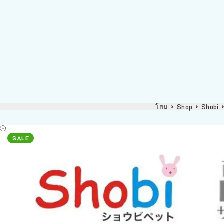
โฮม
Shop
Shobi
SALE