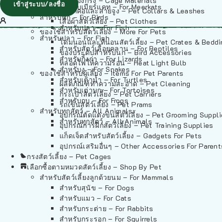
วัสดุรองกรง – Cage Materials
เข้าสู่ระบบ/ลงชื่อ
สำหรับเมียร์แคท – For Meerkats
ปลอกคอและสายจูง – Pet Collars & Leashes
สำหรับนก – For Birds
เสื้อผ้าสัตว์เลี้ยง – Pet Clothes
สำหรับปลา – For Fish
ของใช้สำหรับสัตว์เลี้ยง – More For Pets
สำหรับปลา – For Fish
โดมนอนและที่นอนสัตว์เลี้ยง – Pet Crates & Bedd
สำหรับสัตว์เลื้อยคลาน – For Reptiles
ของประดับสำหรับนก – Bird Accessories
สำหรับกิ้งก่า – For Lizards
หลอดไฟให้ความร้อน – Heat Light Bulb
สำหรับงู – For Snakes
ของใช้สำหรับผู้เลี้ยง – Items For Pet Parents
สำหรับเต่าน้ำ – For Turtles
ผลิตภัณฑ์ทำความสะอาด – Pet Cleaning
สำหรับเต่าบก – For Tortoises
กระเป๋าสัตว์เลี้ยง – Pet Carriers
สำหรับกบ – For Frogs
รถเข็นสัตว์เลี้ยง – Pet Prams
สำหรับทุกสัตว์ – All Animals
อุปกรณ์ตัดแต่งขนสัตว์เลี้ยง – Pet Grooming Suppl
สำหรับทุกสัตว์ – All Animals
อุปกรณ์การฝึกสัตว์เลี้ยง – Pet Training Supplies
แก็ดเจ็ตสำหรับสัตว์เลี้ยง – Gadgets For Pets
อุปกรณ์เสริมอื่นๆ – Other Accessories For Parent
กรงสัตว์เลี้ยง – Pet Cages
เลือกซื้อตามหมวดสัตว์เลี้ยง – Shop By Pet
สำหรับสัตว์เลี้ยงลูกด้วยนม – For Mammals
สำหรับสุนัข – For Dogs
สำหรับแมว – For Cats
สำหรับกระต่าย – For Rabbits
สำหรับกระรอก – For Squirrels