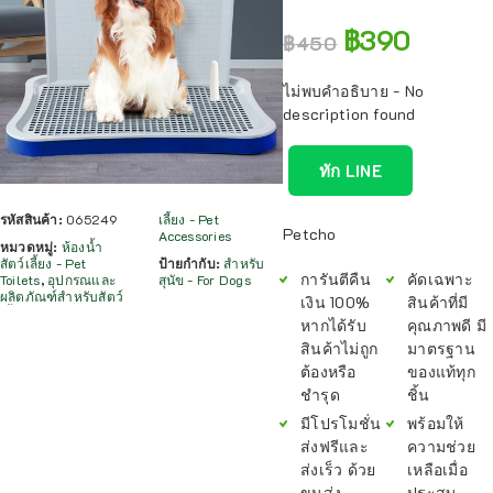
฿
390
฿
450
ไม่พบคำอธิบาย - No
description found
ทัก LINE
รหัสสินค้า:
065249
เลี้ยง - Pet
Petcho
Accessories
หมวดหมู่:
ห้องน้ำ
สัตว์เลี้ยง - Pet
ป้ายกำกับ:
สำหรับ
การันตีคืน
คัดเฉพาะ
Toilets
,
อุปกรณและ
สุนัข - For Dogs
ผลิตภัณฑ์สำหรับสัตว์
เงิน 100%
สินค้าที่มี
หากได้รับ
คุณภาพดี มี
สินค้าไม่ถูก
มาตรฐาน
ต้องหรือ
ของแท้ทุก
ชำรุด
ชิ้น
มีโปรโมชั่น
พร้อมให้
ส่งฟรีและ
ความช่วย
ส่งเร็ว ด้วย
เหลือเมื่อ
ขนส่ง
ประสบ