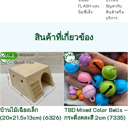
FLASH และ
ปัญหากับ
นิ่มซี่เส็ง
สินค้าหรือ
บริการ
สินค้าที่เกี่ยวข้อง
อ่าน
อ่าน
Add to Wishlist
Add to Wishlist
SALE
เพิ่ม
เพิ่ม
Quick view
Quick view
บ้านไม้เฉียงเล็ก
TBD Mixed Color Bells –
(20×21.5x13cm) (6326)
กระดิ่งคละสี 2cm (7335)