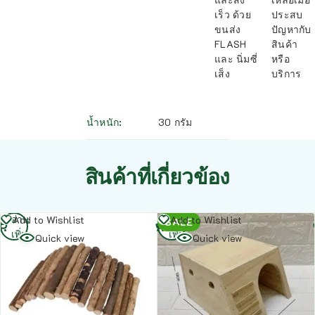
เร็ว ด้วย
ประสบ
ขนส่ง
ปัญหากับ
FLASH
สินค้า
และ นิ่มซี่
หรือ
เส็ง
บริการ
น้ำหนัก
30 กรัม
สินค้าที่เกี่ยวข้อง
อ่าน
อ่าน
Add to Wishlist
Add to Wishlist
SALE
เพิ่ม
เพิ่ม
Quick view
Quick view