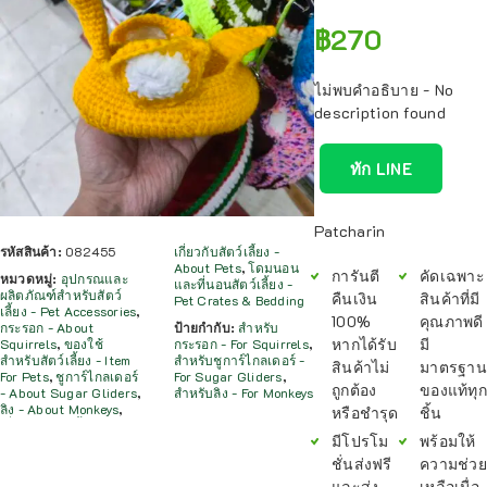
฿
270
ไม่พบคำอธิบาย - No
description found
ทัก LINE
Patcharin
รหัสสินค้า:
082455
เกี่ยวกับสัตว์เลี้ยง -
About Pets
,
โดมนอน
การันตี
คัดเฉพาะ
หมวดหมู่:
อุปกรณและ
และที่นอนสัตว์เลี้ยง -
ผลิตภัณฑ์สำหรับสัตว์
คืนเงิน
สินค้าที่มี
Pet Crates & Bedding
เลี้ยง - Pet Accessories
,
100%
คุณภาพดี
กระรอก - About
ป้ายกำกับ:
สำหรับ
หากได้รับ
มี
Squirrels
,
ของใช้
กระรอก - For Squirrels
,
สำหรับสัตว์เลี้ยง - Item
สำหรับชูการ์ไกลเดอร์ -
สินค้าไม่
มาตรฐาน
For Pets
,
ชูการ์ไกลเดอร์
For Sugar Gliders
,
ถูกต้อง
ของแท้ทุก
- About Sugar Gliders
,
สำหรับลิง - For Monkeys
ลิง - About Monkeys
,
หรือชำรุด
ชิ้น
มีโปรโม
พร้อมให้
ชั่นส่งฟรี
ความช่วย
และส่ง
เหลือเมื่อ