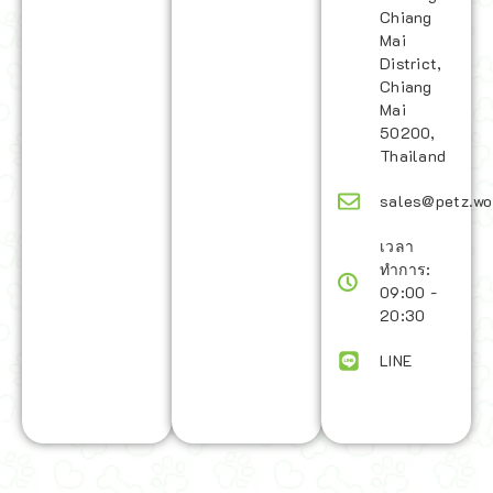
Chiang
Mai
District,
Chiang
Mai
50200,
Thailand
sales@petz.wo
เวลา
ทำการ:
09:00 -
20:30
LINE