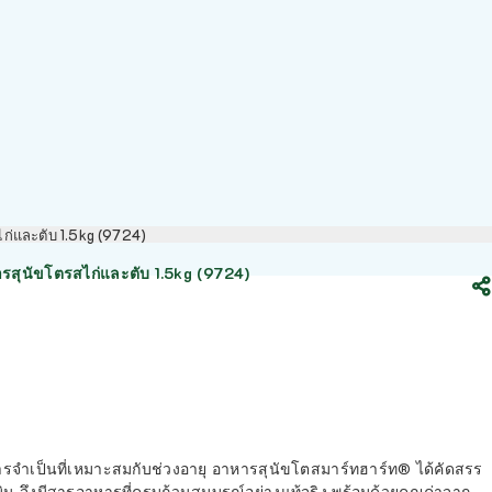
ไก่และตับ 1.5kg (9724)
สุนัขโตรสไก่และตับ 1.5kg (9724)
าหารจำเป็นที่เหมาะสมกับช่วงอายุ อาหารสุนัขโตสมาร์ทฮาร์ท® ได้คัดสรร
ามิน จึงมีสารอาหารที่ครบถ้วนสมบูรณ์อย่างแท้จริง พร้อมด้วยคุณค่าจาก