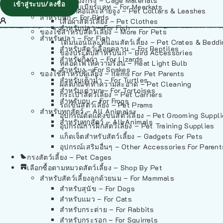
วัสดุรองกรง – Cage Materials
เข้าสู่ระบบ/ลงชื่อ
สำหรับเมียร์แคท – For Meerkats
ปลอกคอและสายจูง – Pet Collars & Leashes
สำหรับนก – For Birds
เสื้อผ้าสัตว์เลี้ยง – Pet Clothes
สำหรับปลา – For Fish
ของใช้สำหรับสัตว์เลี้ยง – More For Pets
สำหรับปลา – For Fish
โดมนอนและที่นอนสัตว์เลี้ยง – Pet Crates & Bedd
สำหรับสัตว์เลื้อยคลาน – For Reptiles
ของประดับสำหรับนก – Bird Accessories
สำหรับกิ้งก่า – For Lizards
หลอดไฟให้ความร้อน – Heat Light Bulb
สำหรับงู – For Snakes
ของใช้สำหรับผู้เลี้ยง – Items For Pet Parents
สำหรับเต่าน้ำ – For Turtles
ผลิตภัณฑ์ทำความสะอาด – Pet Cleaning
สำหรับเต่าบก – For Tortoises
กระเป๋าสัตว์เลี้ยง – Pet Carriers
สำหรับกบ – For Frogs
รถเข็นสัตว์เลี้ยง – Pet Prams
สำหรับทุกสัตว์ – All Animals
อุปกรณ์ตัดแต่งขนสัตว์เลี้ยง – Pet Grooming Suppl
สำหรับทุกสัตว์ – All Animals
อุปกรณ์การฝึกสัตว์เลี้ยง – Pet Training Supplies
แก็ดเจ็ตสำหรับสัตว์เลี้ยง – Gadgets For Pets
อุปกรณ์เสริมอื่นๆ – Other Accessories For Parent
กรงสัตว์เลี้ยง – Pet Cages
เลือกซื้อตามหมวดสัตว์เลี้ยง – Shop By Pet
สำหรับสัตว์เลี้ยงลูกด้วยนม – For Mammals
สำหรับสุนัข – For Dogs
สำหรับแมว – For Cats
สำหรับกระต่าย – For Rabbits
สำหรับกระรอก – For Squirrels