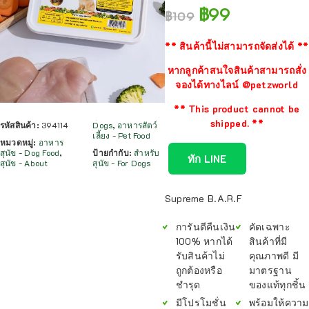
฿
99
฿
109
** สินค้านี้ไม่สามารถจัดส่งได้ **
หากลูกค้าสนใจสินค้าสามารถสั่ง
จองได้ทางไลน์ @petzworld
** This product cannot be
shipped. **
รหัสสินค้า:
394114
Dogs
,
อาหารสัตว์
เลี้ยง - Pet Food
หมวดหมู่:
อาหาร
สุนัข - Dog Food
,
ป้ายกำกับ:
สำหรับ
ทัก LINE
สุนัข - About
สุนัข - For Dogs
Supreme B.A.R.F
การันตีคืนเงิน
คัดเฉพาะ
100% หากได้
สินค้าที่มี
รับสินค้าไม่
คุณภาพดี มี
ถูกต้องหรือ
มาตรฐาน
ชำรุด
ของแท้ทุกชิ้น
มีโปรโมชั่น
พร้อมให้ความ