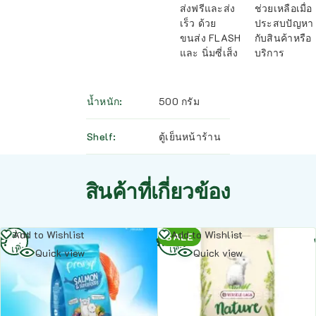
ส่งฟรีและส่ง
ช่วยเหลือเมื่อ
เร็ว ด้วย
ประสบปัญหา
ขนส่ง FLASH
กับสินค้าหรือ
และ นิ่มซี่เส็ง
บริการ
น้ำหนัก
500 กรัม
Shelf
ตู้เย็นหน้าร้าน
สินค้าที่เกี่ยวข้อง
อ่าน
อ่าน
Add to Wishlist
Add to Wishlist
SALE
เพิ่ม
เพิ่ม
Quick view
Quick view