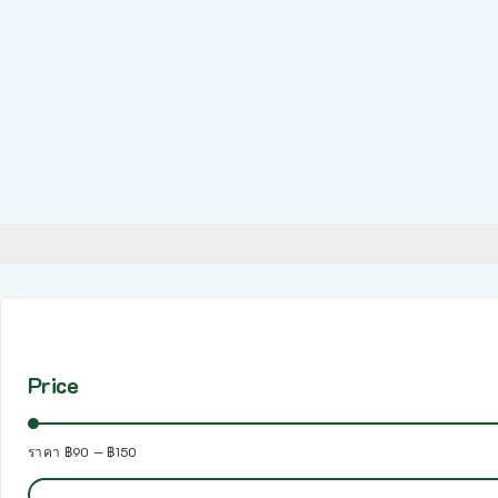
Price
ราคา
฿90
—
฿150