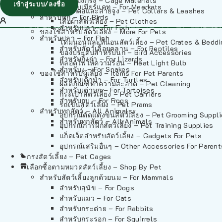
วัสดุรองกรง – Cage Materials
เข้าสู่ระบบ/ลงชื่อ
สำหรับเมียร์แคท – For Meerkats
ปลอกคอและสายจูง – Pet Collars & Leashes
สำหรับนก – For Birds
เสื้อผ้าสัตว์เลี้ยง – Pet Clothes
สำหรับปลา – For Fish
ของใช้สำหรับสัตว์เลี้ยง – More For Pets
สำหรับปลา – For Fish
โดมนอนและที่นอนสัตว์เลี้ยง – Pet Crates & Bedd
สำหรับสัตว์เลื้อยคลาน – For Reptiles
ของประดับสำหรับนก – Bird Accessories
สำหรับกิ้งก่า – For Lizards
หลอดไฟให้ความร้อน – Heat Light Bulb
สำหรับงู – For Snakes
ของใช้สำหรับผู้เลี้ยง – Items For Pet Parents
สำหรับเต่าน้ำ – For Turtles
ผลิตภัณฑ์ทำความสะอาด – Pet Cleaning
สำหรับเต่าบก – For Tortoises
กระเป๋าสัตว์เลี้ยง – Pet Carriers
สำหรับกบ – For Frogs
รถเข็นสัตว์เลี้ยง – Pet Prams
สำหรับทุกสัตว์ – All Animals
อุปกรณ์ตัดแต่งขนสัตว์เลี้ยง – Pet Grooming Suppl
สำหรับทุกสัตว์ – All Animals
อุปกรณ์การฝึกสัตว์เลี้ยง – Pet Training Supplies
แก็ดเจ็ตสำหรับสัตว์เลี้ยง – Gadgets For Pets
อุปกรณ์เสริมอื่นๆ – Other Accessories For Parent
กรงสัตว์เลี้ยง – Pet Cages
เลือกซื้อตามหมวดสัตว์เลี้ยง – Shop By Pet
สำหรับสัตว์เลี้ยงลูกด้วยนม – For Mammals
สำหรับสุนัข – For Dogs
สำหรับแมว – For Cats
สำหรับกระต่าย – For Rabbits
สำหรับกระรอก – For Squirrels