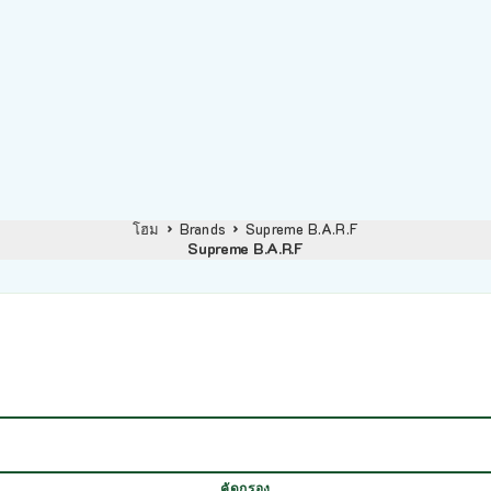
โฮม
Brands
Supreme B.A.R.F
Supreme B.A.R.F
คัดกรอง