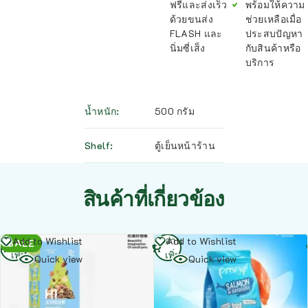
ฟรีและส่งเร็ว
พร้อมให้ความ
ด้วยขนส่ง
ช่วยเหลือเมื่อ
FLASH และ
ประสบปัญหา
นิ่มซี่เส็ง
กับสินค้าหรือ
บริการ
น้ำหนัก
500 กรัม
Shelf
ตู้เย็นหน้าร้าน
สินค้าที่เกี่ยวข้อง
อ่าน
อ่าน
Add to Wishlist
Add to Wishlist
SALE
เพิ่ม
เพิ่ม
Quick view
Quick view