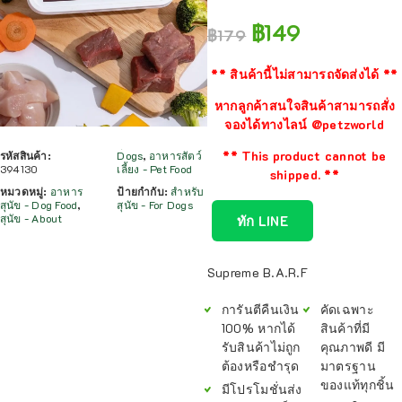
฿
149
฿
179
** สินค้านี้ไม่สามารถจัดส่งได้ **
หากลูกค้าสนใจสินค้าสามารถสั่ง
จองได้ทางไลน์ @petzworld
** This product cannot be
รหัสสินค้า:
Dogs
,
อาหารสัตว์
394130
เลี้ยง - Pet Food
shipped. **
หมวดหมู่:
อาหาร
ป้ายกำกับ:
สำหรับ
สุนัข - Dog Food
,
สุนัข - For Dogs
สุนัข - About
ทัก LINE
Supreme B.A.R.F
การันตีคืนเงิน
คัดเฉพาะ
100% หากได้
สินค้าที่มี
รับสินค้าไม่ถูก
คุณภาพดี มี
ต้องหรือชำรุด
มาตรฐาน
ของแท้ทุกชิ้น
มีโปรโมชั่นส่ง