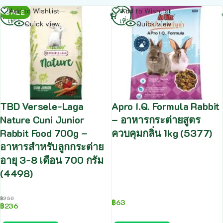
อ่าน
อ่าน
Add to Wishlist
Add to Wishlist
SALE
เพิ่ม
เพิ่ม
Quick view
Quick view
TBD Versele-Laga
Apro I.Q. Formula Rabbit
Nature Cuni Junior
– อาหารกระต่ายสูตร
Rabbit Food 700g –
ควบคุมกลิ่น 1kg (5377)
อาหารสำหรับลูกกระต่าย
อายุ 3-8 เดือน 700 กรัม
(4498)
฿
250
฿
63
฿
236