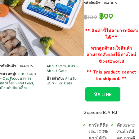
รหัสสินค้า:
394086
฿
99
฿
109
** สินค้านี้ไม่สามารถจัดส่ง
ได้ **
หากลูกค้าสนใจสินค้า
สามารถสั่งจองได้ทางไลน์
@petzworld
รหัสสินค้า:
394086
About Pets
,
แมว -
About Cats
** This product cannot
หมวดหมู่:
อาหารแมว
be shipped. **
- Cat Food
,
อาหาร
ป้ายกำกับ:
สำหรับ
สัตว์เลี้ยง - Pet Food
,
แมว - For Cats
เกี่ยวกับสัตว์เลี้ยง -
ทัก LINE
Supreme B.A.R.F
การันตีคืน
คัดเฉพาะ
เงิน 100%
สินค้าที่มี
หากได้รับ
คุณภาพดี