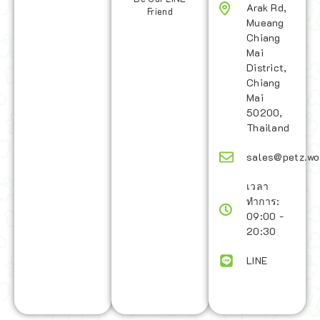
Arak Rd,
Friend
Mueang
Chiang
Mai
District,
Chiang
Mai
50200,
Thailand
sales@petz.wo
เวลา
ทำการ:
09:00 -
20:30
LINE