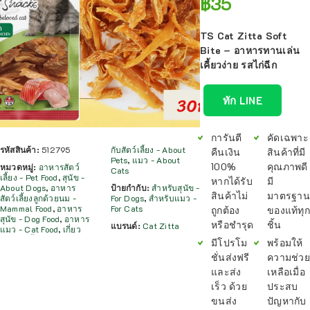
฿
35
TS Cat Zitta Soft
Bite – อาหารทานเล่น
เคี้ยวง่าย รสไก่ฉีก
ทัก LINE
การันตี
คัดเฉพาะ
รหัสสินค้า:
512795
กับสัตว์เลี้ยง - About
คืนเงิน
สินค้าที่มี
Pets
,
แมว - About
100%
คุณภาพดี
หมวดหมู่:
อาหารสัตว์
Cats
เลี้ยง - Pet Food
,
สุนัข -
หากได้รับ
มี
About Dogs
,
อาหาร
ป้ายกำกับ:
สำหรับสุนัข -
สินค้าไม่
มาตรฐาน
สัตว์เลี้ยงลูกด้วยนม -
For Dogs
,
สำหรับแมว -
Mammal Food
,
อาหาร
For Cats
ถูกต้อง
ของแท้ทุก
สุนัข - Dog Food
,
อาหาร
หรือชำรุด
ชิ้น
แบรนด์:
Cat Zitta
แมว - Cat Food
,
เกี่ยว
มีโปรโม
พร้อมให้
ชั่นส่งฟรี
ความช่วย
และส่ง
เหลือเมื่อ
เร็ว ด้วย
ประสบ
ขนส่ง
ปัญหากับ