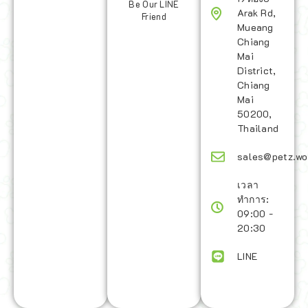
Be Our LINE
Arak Rd,
Friend
Mueang
Chiang
Mai
District,
Chiang
Mai
50200,
Thailand
sales@petz.wo
เวลา
ทำการ:
09:00 -
20:30
LINE