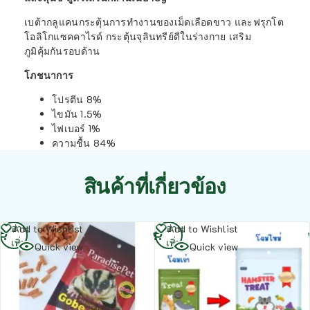
เบต้ากลูแคนกระตุ้นการทำงานของเม็ดเลือดขาว และฟรุกโต
โอลิโกแซคคาไรด์ กระตุ้นจุลินทรีย์ดีในร่างกาย เสริม
ภูมิคุ้มกันรอบด้าน
โภชนาการ
โปรตีน 8%
ไขมัน 1.5%
ไฟเบอร์ 1%
ความชื้น 84%
สินค้าที่เกี่ยวข้อง
อ่าน
อ่าน
Add to Wishlist
Add to Wishlist
เพิ่ม
เพิ่ม
Quick view
Quick view