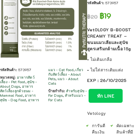
รหัสสินค้า:
573957
฿
19
฿
20
VetOLOGY B-BOOST
CREAMY TREAT –
ขนมแมวเลียและสุนัข
สูตรเสริมกล้ามเนื้อ 15g
• ไม่เติมเกลือ
• ไม่ใส่สารเติมแต่ง
รหัสสินค้า:
573957
แมว - Cat Food
,
เกี่ยว
กับสัตว์เลี้ยง - About
หมวดหมู่:
อาหารสัตว์
Pets
,
แมว - About
EXP : 26/10/2025
เลี้ยง - Pet Food
,
สุนัข -
Cats
About Dogs
,
อาหาร
สัตว์เลี้ยงลูกด้วยนม -
ป้ายกำกับ:
สำหรับสุนัข -
ทัก LINE
Mammal Food
,
อาหาร
For Dogs
,
สำหรับแมว -
สุนัข - Dog Food
,
อาหาร
For Cats
Vetology
การันตี
คัดเฉพาะ
คืนเงิน
สินค้าที่มี