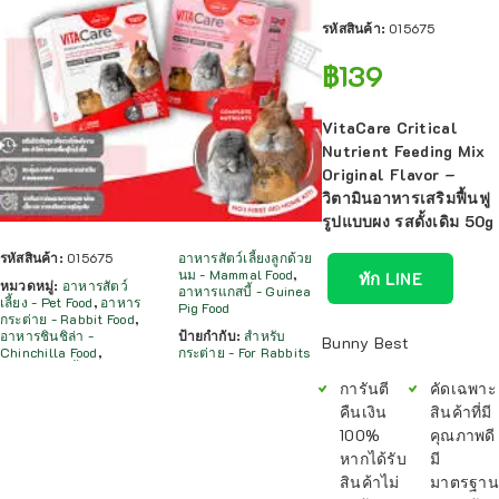
รหัสสินค้า:
015675
฿
139
VitaCare Critical
Nutrient Feeding Mix
Original Flavor –
วิตามินอาหารเสริมฟื้นฟู
รูปแบบผง รสดั้งเดิม 50g
รหัสสินค้า:
015675
อาหารสัตว์เลี้ยงลูกด้วย
นม - Mammal Food
,
ทัก LINE
หมวดหมู่:
อาหารสัตว์
อาหารแกสบี้ - Guinea
เลี้ยง - Pet Food
,
อาหาร
Pig Food
กระต่าย - Rabbit Food
,
อาหารชินชิล่า -
ป้ายกำกับ:
สำหรับ
Bunny Best
Chinchilla Food
,
กระต่าย - For Rabbits
การันตี
คัดเฉพาะ
คืนเงิน
สินค้าที่มี
100%
คุณภาพดี
หากได้รับ
มี
สินค้าไม่
มาตรฐาน