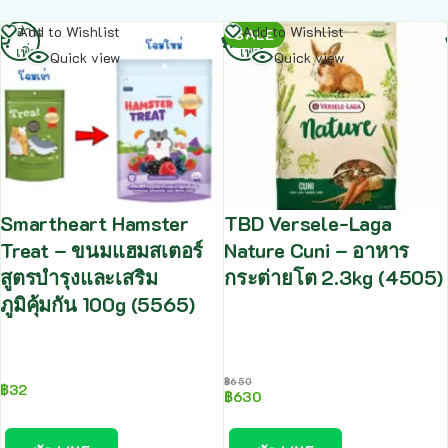
อ่าน
อ่าน
Add to Wishlist
Add to Wishlist
SALE
เพิ่ม
เพิ่ม
Quick view
Quick view
Smartheart Hamster
TBD Versele-Laga
Treat – ขนมแฮมสเตอร์
Nature Cuni – อาหาร
สูตรบำรุงและเสริม
กระต่ายโต 2.3kg (4505)
ภูมิคุ้มกัน 100g (5565)
฿
650
฿
32
฿
630