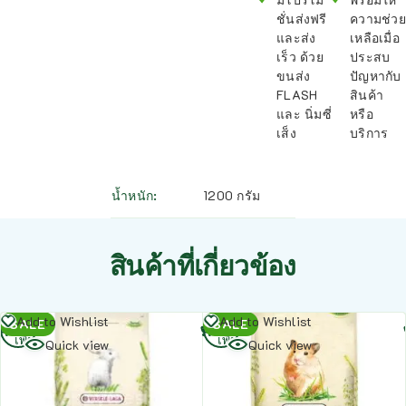
ชั่นส่งฟรี
ความช่วย
และส่ง
เหลือเมื่อ
เร็ว ด้วย
ประสบ
ขนส่ง
ปัญหากับ
FLASH
สินค้า
และ นิ่มซี่
หรือ
เส็ง
บริการ
น้ำหนัก
1200 กรัม
สินค้าที่เกี่ยวข้อง
อ่าน
อ่าน
Add to Wishlist
Add to Wishlist
SALE
SALE
เพิ่ม
เพิ่ม
Quick view
Quick view