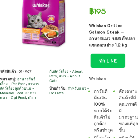
฿
195
Whiskas Grilled
Salmon Steak –
อาหารแมว รสสเต๊กปลา
แซลมอนย่าง 1.2 kg
ทัก LINE
รหัสสินค้า:
014967
กับสัตว์เลี้ยง - About
Pets
,
แมว - About
Whiskas
หมวดหมู่:
อาหารสัตว์
Cats
เลี้ยง - Pet Food
,
อาหาร
สัตว์เลี้ยงลูกด้วยนม -
ป้ายกำกับ:
สำหรับแมว -
การันตี
คัดเฉพาะ
Mammal Food
,
อาหาร
For Cats
คืนเงิน
สินค้าที่มี
แมว - Cat Food
,
เกี่ยว
100%
คุณภาพดี
หากได้รับ
มี
สินค้าไม่
มาตรฐาน
ถูกต้อง
ของแท้ทุก
หรือชำรุด
ชิ้น
มีโปรโม
พร้อมให้