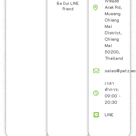
19ห้อง8
Be Our LINE
Arak Rd,
Friend
Mueang
Chiang
Mai
District,
Chiang
Mai
50200,
Thailand
sales@petz.wo
เวลา
ทำการ:
09:00 -
20:30
LINE