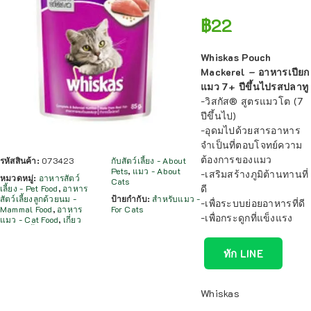
฿
22
Whiskas Pouch
Mackerel – อาหารเปียก
แมว 7+ ปีขึ้นไปรสปลาทู
-วิสกัส® สูตรแมวโต (7
ปีขึ้นไป)
-อุดมไปด้วยสารอาหาร
จำเป็นที่ตอบโจทย์ความ
ต้องการของแมว
รหัสสินค้า:
073423
กับสัตว์เลี้ยง - About
Pets
,
แมว - About
-เสริมสร้างภูมิต้านทานที่
หมวดหมู่:
อาหารสัตว์
Cats
ดี
เลี้ยง - Pet Food
,
อาหาร
สัตว์เลี้ยงลูกด้วยนม -
ป้ายกำกับ:
สำหรับแมว -
-เพื่อระบบย่อยอาหารที่ดี
Mammal Food
,
อาหาร
For Cats
-เพื่อกระดูกที่แข็งแรง
แมว - Cat Food
,
เกี่ยว
ทัก LINE
Whiskas