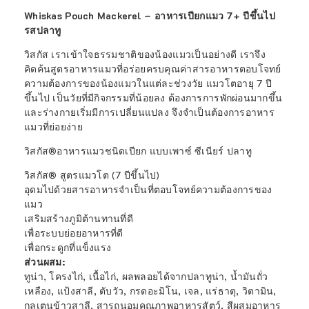
Whiskas Pouch Mackerel – อาหารเปียกแมว 7+ ปีขึ้นไป
รสปลาทู
วิสกัส เราเข้าใจธรรมชาติของน้องแมวเป็นอย่างดี เราจึง
คิดค้นสูตรอาหารแมวที่อร่อยครบคุณค่าสารอาหารตอบโจทย์
ความต้องการของน้องแมวในแต่ละช่วงวัย แมวโตอายุ 7 ปี
ขึ้นไป เป็นวัยที่มีกิจกรรมที่น้อยลง ต้องการการพักผ่อนมากขึ้น
และร่างกายเริ่มมีการเปลี่ยนแปลง จึงจำเป็นต้องการอาหาร
แมวที่ย่อยง่าย
วิสกัส®อาหารแมวชนิดเปียก แบบเพาซ์ ซีเนียร์ ปลาทู
วิสกัส® สูตรแมวโต (7 ปีขึ้นไป)
อุดมไปด้วยสารอาหารจำเป็นที่ตอบโจทย์ความต้องการของ
แมว
เสริมสร้างภูมิต้านทานที่ดี
เพื่อระบบย่อยอาหารที่ดี
เพื่อกระดูกที่แข็งแรง
ส่วนผสม:
ทูน่า, โครงไก่, เนื้อไก่, ผลพลอยได้จากปลาทูน่า, น้ำมันถั่ว
เหลือง, แป้งสาลี, ตับวัว, กรดอะมิโน, เจล, แร่ธาตุ, วิตามิน,
กลูเตนข้าวสาลี, สารถนอมคุณภาพอาหารสัตว์, สีผสมอาหาร