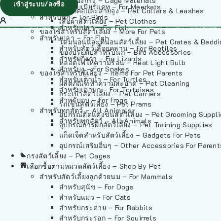
วัสดุรองกรง – Cage Materials
เข้าสู่ระบบ/ลงชื่อ
สำหรับเมียร์แคท – For Meerkats
ปลอกคอและสายจูง – Pet Collars & Leashes
สำหรับนก – For Birds
เสื้อผ้าสัตว์เลี้ยง – Pet Clothes
สำหรับปลา – For Fish
ของใช้สำหรับสัตว์เลี้ยง – More For Pets
สำหรับปลา – For Fish
โดมนอนและที่นอนสัตว์เลี้ยง – Pet Crates & Bedd
สำหรับสัตว์เลื้อยคลาน – For Reptiles
ของประดับสำหรับนก – Bird Accessories
สำหรับกิ้งก่า – For Lizards
หลอดไฟให้ความร้อน – Heat Light Bulb
สำหรับงู – For Snakes
ของใช้สำหรับผู้เลี้ยง – Items For Pet Parents
สำหรับเต่าน้ำ – For Turtles
ผลิตภัณฑ์ทำความสะอาด – Pet Cleaning
สำหรับเต่าบก – For Tortoises
กระเป๋าสัตว์เลี้ยง – Pet Carriers
สำหรับกบ – For Frogs
รถเข็นสัตว์เลี้ยง – Pet Prams
สำหรับทุกสัตว์ – All Animals
อุปกรณ์ตัดแต่งขนสัตว์เลี้ยง – Pet Grooming Suppl
สำหรับทุกสัตว์ – All Animals
อุปกรณ์การฝึกสัตว์เลี้ยง – Pet Training Supplies
แก็ดเจ็ตสำหรับสัตว์เลี้ยง – Gadgets For Pets
อุปกรณ์เสริมอื่นๆ – Other Accessories For Parent
กรงสัตว์เลี้ยง – Pet Cages
เลือกซื้อตามหมวดสัตว์เลี้ยง – Shop By Pet
สำหรับสัตว์เลี้ยงลูกด้วยนม – For Mammals
สำหรับสุนัข – For Dogs
สำหรับแมว – For Cats
สำหรับกระต่าย – For Rabbits
สำหรับกระรอก – For Squirrels