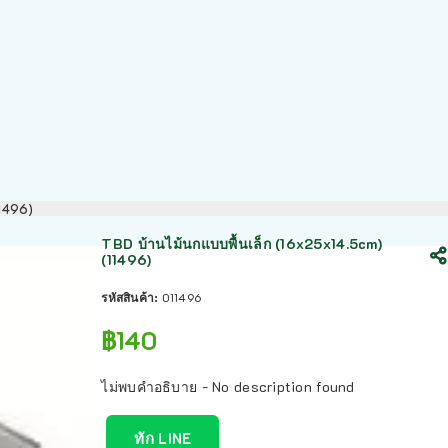
11496)
TBD บ้านไม้นกแบบพื้นเล็ก (16x25x14.5cm)
(11496)
รหัสสินค้า:
011496
฿
140
ไม่พบคำอธิบาย - No description found
ทัก LINE