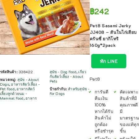
฿
242
Pet8 Sasami Jerky
JJ408 – สันในไก่เสียบ
ครันซี่ ยากิโทริ
160g*2pack
ทัก LINE
รหัสสินค้า:
338422
สุนัข - Dog Food
,
เกี่ยว
กับสัตว์เลี้ยง - About
Pet8
หมวดหมู่:
สุนัข - About
Pets
Dogs
,
อาหารสัตว์เลี้ยง -
Pet Food
,
อาหารสัตว์
ป้ายกำกับ:
สำหรับสุนัข -
การันตี
คัดเฉพาะ
เลี้ยงลูกด้วยนม -
For Dogs
คืนเงิน
สินค้าที่มี
Mammal Food
,
อาหาร
100%
คุณภาพดี
หากได้รับ
มี
สินค้าไม่
มาตรฐาน
ถูกต้อง
ของแท้ทุก
หรือชำรุด
ชิ้น
มีโปรโม
พร้อมให้