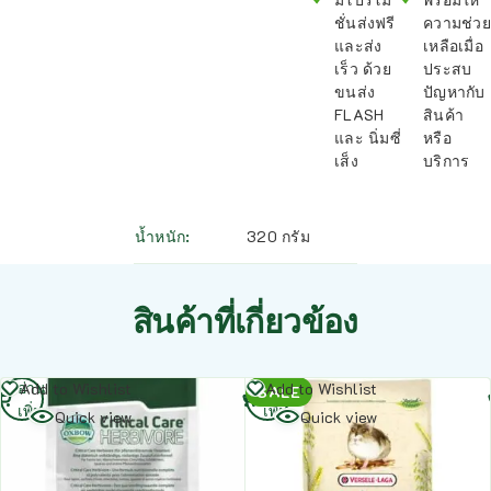
ชั่นส่งฟรี
ความช่วย
และส่ง
เหลือเมื่อ
เร็ว ด้วย
ประสบ
ขนส่ง
ปัญหากับ
FLASH
สินค้า
และ นิ่มซี่
หรือ
เส็ง
บริการ
น้ำหนัก
320 กรัม
สินค้าที่เกี่ยวข้อง
อ่าน
อ่าน
Add to Wishlist
Add to Wishlist
SALE
เพิ่ม
เพิ่ม
Quick view
Quick view