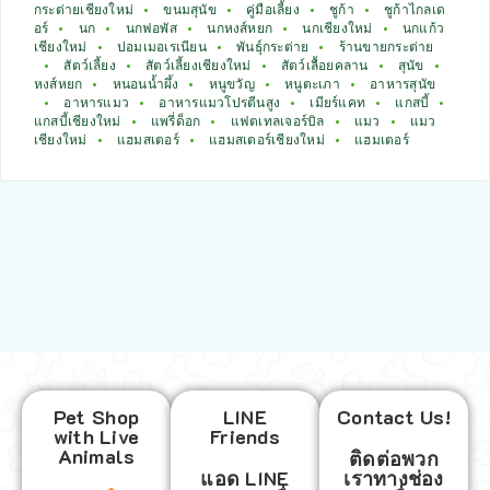
กระต่ายเชียงใหม่
ขนมสุนัข
คู่มือเลี้ยง
ชูก้า
ชูก้าไกลเด
อร์
นก
นกฟอพัส
นกหงส์หยก
นกเชียงใหม่
นกแก้ว
เชียงใหม่
ปอมเมอเรเนียน
พันธุ์กระต่าย
ร้านขายกระต่าย
สัตว์เลี้ยง
สัตว์เลี้ยงเชียงใหม่
สัตว์เลื้อยคลาน
สุนัข
หงส์หยก
หนอนน้ำผึ้ง
หนูขวัญ
หนูตะเภา
อาหารสุนัข
อาหารแมว
อาหารแมวโปรตีนสูง
เมียร์แคท
แกสบี้
แกสบี้เชียงใหม่
แพรี่ด็อก
แฟตเทลเจอร์บิล
แมว
แมว
เชียงใหม่
แฮมสเตอร์
แฮมสเตอร์เชียงใหม่
แฮมเตอร์
Pet Shop
LINE
Contact Us!
with Live
Friends
Animals
ติดต่อพวก
แอด LINE
เราทางช่อง