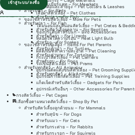
วัสดุรองกรง – Cage Materials
เข้าสู่ระบบ/ลงชื่อ
สำหรับเมียร์แคท – For Meerkats
ปลอกคอและสายจูง – Pet Collars & Leashes
สำหรับนก – For Birds
เสื้อผ้าสัตว์เลี้ยง – Pet Clothes
สำหรับปลา – For Fish
ของใช้สำหรับสัตว์เลี้ยง – More For Pets
สำหรับปลา – For Fish
โดมนอนและที่นอนสัตว์เลี้ยง – Pet Crates & Bedd
สำหรับสัตว์เลื้อยคลาน – For Reptiles
ของประดับสำหรับนก – Bird Accessories
สำหรับกิ้งก่า – For Lizards
หลอดไฟให้ความร้อน – Heat Light Bulb
สำหรับงู – For Snakes
ของใช้สำหรับผู้เลี้ยง – Items For Pet Parents
สำหรับเต่าน้ำ – For Turtles
ผลิตภัณฑ์ทำความสะอาด – Pet Cleaning
สำหรับเต่าบก – For Tortoises
กระเป๋าสัตว์เลี้ยง – Pet Carriers
สำหรับกบ – For Frogs
รถเข็นสัตว์เลี้ยง – Pet Prams
สำหรับทุกสัตว์ – All Animals
อุปกรณ์ตัดแต่งขนสัตว์เลี้ยง – Pet Grooming Suppl
สำหรับทุกสัตว์ – All Animals
อุปกรณ์การฝึกสัตว์เลี้ยง – Pet Training Supplies
แก็ดเจ็ตสำหรับสัตว์เลี้ยง – Gadgets For Pets
อุปกรณ์เสริมอื่นๆ – Other Accessories For Parent
กรงสัตว์เลี้ยง – Pet Cages
เลือกซื้อตามหมวดสัตว์เลี้ยง – Shop By Pet
สำหรับสัตว์เลี้ยงลูกด้วยนม – For Mammals
สำหรับสุนัข – For Dogs
สำหรับแมว – For Cats
สำหรับกระต่าย – For Rabbits
สำหรับกระรอก – For Squirrels