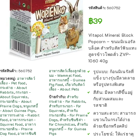
รหัสสินค้า:
560752
฿
39
Vitapol Mineral Block
Popcorn – ขนมมิเนอรัล
บล็อค สำหรับสัตว์ฟันแทะ
สูตรข้าวโพดคั่ว ZVP-
1060 40g
รหัสสินค้า:
560752
อาหารสัตว์เลี้ยงลูกด้วย
รูปแบบ:
ก้อนมิเนรัลที่
นม - Mammal Food
,
แข็ง บางรุ่นมีลวดลาย
หมวดหมู่:
อาหารสัตว์
อาหารแกสบี้ - Guinea
เลี้ยง - Pet Food
,
หรือรูปทรงพิเศษ
Pig Food
,
เกี่ยวกับสัตว์
กระต่าย - About
เลี้ยง - About Pets
สีสัน:
มีหลากสีขึ้นอยู่
Rabbits
,
กระรอก -
About Squirrels
,
ป้ายกำกับ:
สำหรับ
กับส่วนผสมและ
กระรอกดิน - About
กระต่าย - For Rabbits
,
รสชาติ
Prairie Dogs
,
หนูแกสบี้
สำหรับกระรอก - For
- About Guinea Pigs
,
Squirrels
,
สำหรับ
ความสะดวก:
สามารถ
อาหารกระต่าย - Rabbit
กระรอกดิน - For Prairie
แขวนในกรงได้ง่าย
Food
,
อาหารกระรอก -
Dogs
,
สำหรับชินชิล่า -
Squirrel Food
,
อาหาร
For Chinchillas
,
สำหรับ
ด้วยเชือกหรือคลิป
กระรอกดิน - Prairie
หนูแกสบี้ – For Guinea
ประโยชน์:
ให้แร่ธาตุ
Dog Food
,
อาหารชินชิ
Pigs