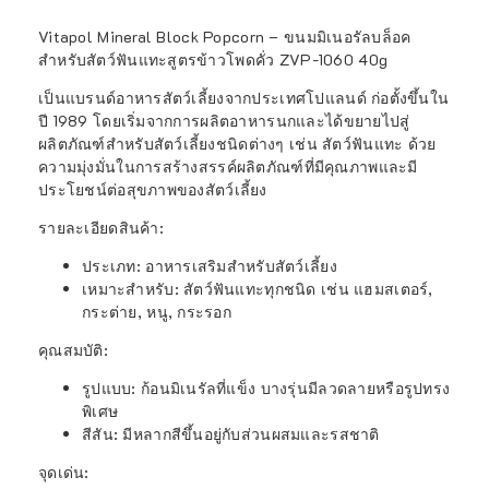
Vitapol Mineral Block Popcorn – ขนมมิเนอรัลบล็อค
สำหรับสัตว์ฟันแทะสูตรข้าวโพดคั่ว ZVP-1060 40g
เป็นแบรนด์อาหารสัตว์เลี้ยงจากประเทศโปแลนด์
ก่อตั้งขึ้นใน
ปี
1989
โดยเริ่มจากการผลิตอาหารนกและได้ขยายไปสู่
ผลิตภัณฑ์สำหรับสัตว์เลี้ยงชนิดต่างๆ
เช่น
สัตว์ฟันแทะ
ด้วย
ความมุ่งมั่นในการสร้างสรรค์ผลิตภัณฑ์ที่มีคุณภาพและมี
ประโยชน์ต่อสุขภาพของสัตว์เลี้ยง
รายละเอียดสินค้า:
ประเภท:
อาหารเสริมสำหรับสัตว์เลี้ยง
เหมาะสำหรับ:
สัตว์ฟันแทะทุกชนิด เช่น แฮมสเตอร์,
กระต่าย, หนู, กระรอก
คุณสมบัติ:
รูปแบบ:
ก้อนมิเนรัลที่แข็ง บางรุ่นมีลวดลายหรือรูปทรง
พิเศษ
สีสัน:
มีหลากสีขึ้นอยู่กับส่วนผสมและรสชาติ
จุดเด่น: