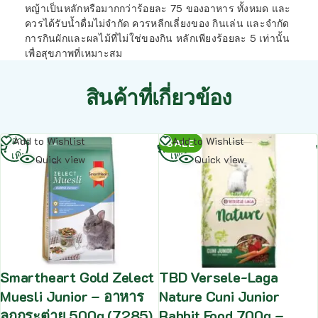
หญ้าเป็นหลักหรือมากกว่าร้อยละ 75 ของอาหาร ทั้งหมด และ
ควรได้รับน้ำดื่มไม่จำกัด ควรหลีกเลี่ยงของ กินเล่น และจำกัด
การกินผักและผลไม้ที่ไม่ใช่ของกิน หลักเพียงร้อยละ 5 เท่านั้น
เพื่อสุขภาพที่เหมาะสม
สินค้าที่เกี่ยวข้อง
อ่าน
อ่าน
Add to Wishlist
Add to Wishlist
SALE
เพิ่ม
เพิ่ม
Quick view
Quick view
Smartheart Gold Zelect
TBD Versele-Laga
Muesli Junior – อาหาร
Nature Cuni Junior
ลูกกระต่าย 500g (7285)
Rabbit Food 700g –