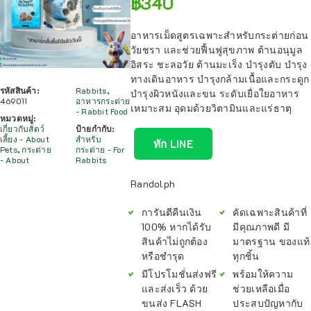
฿
340
อาหารเม็ดสูตรเฉพาะสำหรับกระต่ายก่อน
วัยชรา และช่วยฟื้นฟูสุขภาพ ต้านอนุมูล
อิสระ ชะลอวัย ต้านมะเร็ง บำรุงตับ บำรุง
ทางเดินอาหาร บำรุงกล้ามเนื้อและกระดูก
รหัสสินค้า:
Rabbits
,
บำรุงผิวหนังและขน ระดับเยื่อใยอาหาร
469011
อาหารกระต่าย
เหมาะสม อุดมด้วยวิตามินและแร่ธาตุ
- Rabbit Food
หมวดหมู่:
เกี่ยวกับสัตว์
ป้ายกำกับ:
เลี้ยง - About
สำหรับ
ทัก LINE
Pets
,
กระต่าย
กระต่าย - For
- About
Rabbits
Randolph
การันตีคืนเงิน
คัดเฉพาะสินค้าที่
100% หากได้รับ
มีคุณภาพดี มี
สินค้าไม่ถูกต้อง
มาตรฐาน ของแท้
หรือชำรุด
ทุกชิ้น
มีโปรโมชั่นส่งฟรี
พร้อมให้ความ
และส่งเร็ว ด้วย
ช่วยเหลือเมื่อ
ขนส่ง FLASH
ประสบปัญหากับ