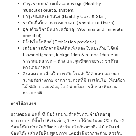
บำรุงระบบกล้ามเนื้อและกระดูก (Healthy
musculoskeletal system)
บำรุงขนและผิวหนัง (Healthy Coat & Skin)
ระดับเยื่อใยอาหารเหมาะสม (Absolutte fibers)
อุดมด้วยวิตามินและแร่ธาตุ (Vitamins and minerals
provided)
มีโปรไบโอติกส์ (Probiotics provided)
เสริมสารสกัดจาดมิลค์ทิสเทิลและใบแปะก๊วย ได้แก่
flavonolignans, kinkgolides & bilobalides ช่วย
รักษาสมดุลกรด – ด่าง และจุลชีพตามธรรมชาติใน
ทางเดินอาหาร
จึงลดความเสี่ยงในการเกิดโรคลำใส้อักเสบ และผลก
ระทบต่อร่างกาย จากภาวะกรดที่มีมากเกินไป ให้เปลือก
ไม้ ซิลิกา และเซลลูโลส ช่วยในการสึกของฟันตาม
ธรรมชาติ
การให้อาหาร
แรนดอล์ฟ บันนี่ ซีเนียร์ เหมาะสำหรับกระต่ายโตอายุ
มากกว่า 4 ปีขึ้นไป ที่เริ่มเข้าสู่วัยชรา ให้กินวันละ 20 กรัม (2
ช้อนโต๊ะ) สำหรับชีวิตประจำวัน หรือกินมากถึง 40 กรัม (4
ช้อนโต๊ะ) สำหรับฟื้นฟูสุขภาพ แต่อย่าลืมว่ากระต่าย ควรกิน