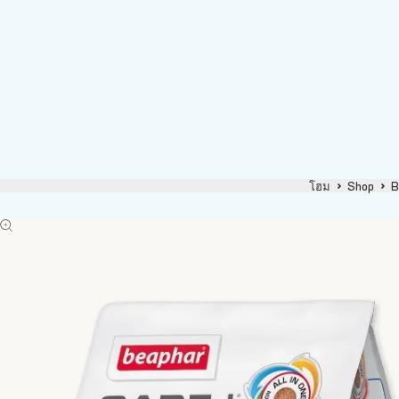
โฮม
Shop
B