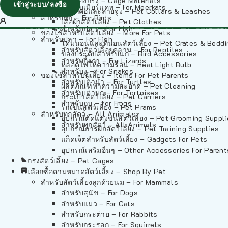
วัสดุรองกรง – Cage Materials
เข้าสู่ระบบ/ลงชื่อ
สำหรับเมียร์แคท – For Meerkats
ปลอกคอและสายจูง – Pet Collars & Leashes
สำหรับนก – For Birds
เสื้อผ้าสัตว์เลี้ยง – Pet Clothes
สำหรับปลา – For Fish
ของใช้สำหรับสัตว์เลี้ยง – More For Pets
สำหรับปลา – For Fish
โดมนอนและที่นอนสัตว์เลี้ยง – Pet Crates & Bedd
สำหรับสัตว์เลื้อยคลาน – For Reptiles
ของประดับสำหรับนก – Bird Accessories
สำหรับกิ้งก่า – For Lizards
หลอดไฟให้ความร้อน – Heat Light Bulb
สำหรับงู – For Snakes
ของใช้สำหรับผู้เลี้ยง – Items For Pet Parents
สำหรับเต่าน้ำ – For Turtles
ผลิตภัณฑ์ทำความสะอาด – Pet Cleaning
สำหรับเต่าบก – For Tortoises
กระเป๋าสัตว์เลี้ยง – Pet Carriers
สำหรับกบ – For Frogs
รถเข็นสัตว์เลี้ยง – Pet Prams
สำหรับทุกสัตว์ – All Animals
อุปกรณ์ตัดแต่งขนสัตว์เลี้ยง – Pet Grooming Suppl
สำหรับทุกสัตว์ – All Animals
อุปกรณ์การฝึกสัตว์เลี้ยง – Pet Training Supplies
แก็ดเจ็ตสำหรับสัตว์เลี้ยง – Gadgets For Pets
อุปกรณ์เสริมอื่นๆ – Other Accessories For Parent
กรงสัตว์เลี้ยง – Pet Cages
เลือกซื้อตามหมวดสัตว์เลี้ยง – Shop By Pet
สำหรับสัตว์เลี้ยงลูกด้วยนม – For Mammals
สำหรับสุนัข – For Dogs
สำหรับแมว – For Cats
สำหรับกระต่าย – For Rabbits
สำหรับกระรอก – For Squirrels