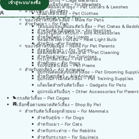
วัสดุรองกรง – Cage Materials
เข้าสู่ระบบ/ลงชื่อ
สำหรับเมียร์แคท – For Meerkats
ปลอกคอและสายจูง – Pet Collars & Leashes
สำหรับนก – For Birds
เสื้อผ้าสัตว์เลี้ยง – Pet Clothes
สำหรับปลา – For Fish
ของใช้สำหรับสัตว์เลี้ยง – More For Pets
สำหรับปลา – For Fish
โดมนอนและที่นอนสัตว์เลี้ยง – Pet Crates & Bedd
สำหรับสัตว์เลื้อยคลาน – For Reptiles
ของประดับสำหรับนก – Bird Accessories
สำหรับกิ้งก่า – For Lizards
หลอดไฟให้ความร้อน – Heat Light Bulb
สำหรับงู – For Snakes
ของใช้สำหรับผู้เลี้ยง – Items For Pet Parents
สำหรับเต่าน้ำ – For Turtles
ผลิตภัณฑ์ทำความสะอาด – Pet Cleaning
สำหรับเต่าบก – For Tortoises
กระเป๋าสัตว์เลี้ยง – Pet Carriers
สำหรับกบ – For Frogs
รถเข็นสัตว์เลี้ยง – Pet Prams
สำหรับทุกสัตว์ – All Animals
อุปกรณ์ตัดแต่งขนสัตว์เลี้ยง – Pet Grooming Suppl
สำหรับทุกสัตว์ – All Animals
อุปกรณ์การฝึกสัตว์เลี้ยง – Pet Training Supplies
แก็ดเจ็ตสำหรับสัตว์เลี้ยง – Gadgets For Pets
อุปกรณ์เสริมอื่นๆ – Other Accessories For Parent
กรงสัตว์เลี้ยง – Pet Cages
เลือกซื้อตามหมวดสัตว์เลี้ยง – Shop By Pet
สำหรับสัตว์เลี้ยงลูกด้วยนม – For Mammals
สำหรับสุนัข – For Dogs
สำหรับแมว – For Cats
สำหรับกระต่าย – For Rabbits
สำหรับกระรอก – For Squirrels