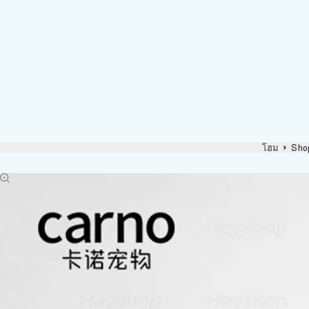
โฮม
Sho