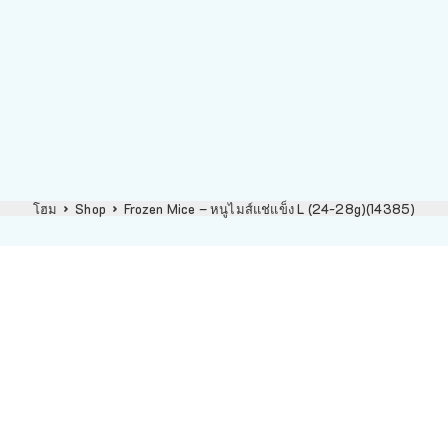
โฮม
Shop
Frozen Mice – หนูไมส์แช่แข็ง L (24-28g)(14385)