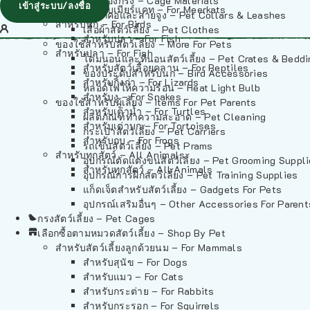
วัสดุรองกรง – Cage Materials
เข้าสู่ระบบ/ลงชื่อ
สำหรับเมียร์แคท – For Meerkats
ปลอกคอและสายจูง – Pet Collars & Leashes
สำหรับนก – For Birds
เสื้อผ้าสัตว์เลี้ยง – Pet Clothes
สำหรับปลา – For Fish
ของใช้สำหรับสัตว์เลี้ยง – More For Pets
สำหรับปลา – For Fish
โดมนอนและที่นอนสัตว์เลี้ยง – Pet Crates & Bedd
สำหรับสัตว์เลื้อยคลาน – For Reptiles
ของประดับสำหรับนก – Bird Accessories
สำหรับกิ้งก่า – For Lizards
หลอดไฟให้ความร้อน – Heat Light Bulb
สำหรับงู – For Snakes
ของใช้สำหรับผู้เลี้ยง – Items For Pet Parents
สำหรับเต่าน้ำ – For Turtles
ผลิตภัณฑ์ทำความสะอาด – Pet Cleaning
สำหรับเต่าบก – For Tortoises
กระเป๋าสัตว์เลี้ยง – Pet Carriers
สำหรับกบ – For Frogs
รถเข็นสัตว์เลี้ยง – Pet Prams
สำหรับทุกสัตว์ – All Animals
อุปกรณ์ตัดแต่งขนสัตว์เลี้ยง – Pet Grooming Suppl
สำหรับทุกสัตว์ – All Animals
อุปกรณ์การฝึกสัตว์เลี้ยง – Pet Training Supplies
แก็ดเจ็ตสำหรับสัตว์เลี้ยง – Gadgets For Pets
อุปกรณ์เสริมอื่นๆ – Other Accessories For Parent
กรงสัตว์เลี้ยง – Pet Cages
เลือกซื้อตามหมวดสัตว์เลี้ยง – Shop By Pet
สำหรับสัตว์เลี้ยงลูกด้วยนม – For Mammals
สำหรับสุนัข – For Dogs
สำหรับแมว – For Cats
สำหรับกระต่าย – For Rabbits
สำหรับกระรอก – For Squirrels