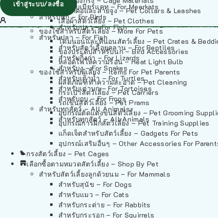
วัสดุรองกรง – Cage Materials
เข้าสู่ระบบ/ลงชื่อ
สำหรับเมียร์แคท – For Meerkats
ปลอกคอและสายจูง – Pet Collars & Leashes
สำหรับนก – For Birds
เสื้อผ้าสัตว์เลี้ยง – Pet Clothes
สำหรับปลา – For Fish
ของใช้สำหรับสัตว์เลี้ยง – More For Pets
สำหรับปลา – For Fish
โดมนอนและที่นอนสัตว์เลี้ยง – Pet Crates & Bedd
สำหรับสัตว์เลื้อยคลาน – For Reptiles
ของประดับสำหรับนก – Bird Accessories
สำหรับกิ้งก่า – For Lizards
หลอดไฟให้ความร้อน – Heat Light Bulb
สำหรับงู – For Snakes
ของใช้สำหรับผู้เลี้ยง – Items For Pet Parents
สำหรับเต่าน้ำ – For Turtles
ผลิตภัณฑ์ทำความสะอาด – Pet Cleaning
สำหรับเต่าบก – For Tortoises
กระเป๋าสัตว์เลี้ยง – Pet Carriers
สำหรับกบ – For Frogs
รถเข็นสัตว์เลี้ยง – Pet Prams
สำหรับทุกสัตว์ – All Animals
อุปกรณ์ตัดแต่งขนสัตว์เลี้ยง – Pet Grooming Suppl
สำหรับทุกสัตว์ – All Animals
อุปกรณ์การฝึกสัตว์เลี้ยง – Pet Training Supplies
แก็ดเจ็ตสำหรับสัตว์เลี้ยง – Gadgets For Pets
อุปกรณ์เสริมอื่นๆ – Other Accessories For Parent
กรงสัตว์เลี้ยง – Pet Cages
เลือกซื้อตามหมวดสัตว์เลี้ยง – Shop By Pet
สำหรับสัตว์เลี้ยงลูกด้วยนม – For Mammals
สำหรับสุนัข – For Dogs
สำหรับแมว – For Cats
สำหรับกระต่าย – For Rabbits
สำหรับกระรอก – For Squirrels