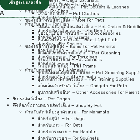
วัสดุรองกรง – Cage Materials
เข้าสู่ระบบ/ลงชื่อ
สำหรับเมียร์แคท – For Meerkats
ปลอกคอและสายจูง – Pet Collars & Leashes
สำหรับนก – For Birds
เสื้อผ้าสัตว์เลี้ยง – Pet Clothes
สำหรับปลา – For Fish
ของใช้สำหรับสัตว์เลี้ยง – More For Pets
สำหรับปลา – For Fish
โดมนอนและที่นอนสัตว์เลี้ยง – Pet Crates & Bedd
สำหรับสัตว์เลื้อยคลาน – For Reptiles
ของประดับสำหรับนก – Bird Accessories
สำหรับกิ้งก่า – For Lizards
หลอดไฟให้ความร้อน – Heat Light Bulb
สำหรับงู – For Snakes
ของใช้สำหรับผู้เลี้ยง – Items For Pet Parents
สำหรับเต่าน้ำ – For Turtles
ผลิตภัณฑ์ทำความสะอาด – Pet Cleaning
สำหรับเต่าบก – For Tortoises
กระเป๋าสัตว์เลี้ยง – Pet Carriers
สำหรับกบ – For Frogs
รถเข็นสัตว์เลี้ยง – Pet Prams
สำหรับทุกสัตว์ – All Animals
อุปกรณ์ตัดแต่งขนสัตว์เลี้ยง – Pet Grooming Suppl
สำหรับทุกสัตว์ – All Animals
อุปกรณ์การฝึกสัตว์เลี้ยง – Pet Training Supplies
แก็ดเจ็ตสำหรับสัตว์เลี้ยง – Gadgets For Pets
อุปกรณ์เสริมอื่นๆ – Other Accessories For Parent
กรงสัตว์เลี้ยง – Pet Cages
เลือกซื้อตามหมวดสัตว์เลี้ยง – Shop By Pet
สำหรับสัตว์เลี้ยงลูกด้วยนม – For Mammals
สำหรับสุนัข – For Dogs
สำหรับแมว – For Cats
สำหรับกระต่าย – For Rabbits
สำหรับกระรอก – For Squirrels