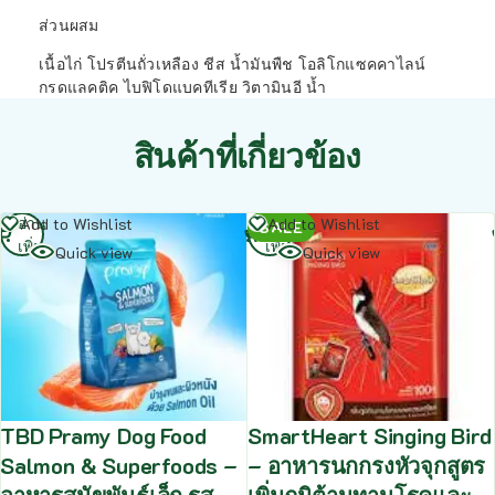
ส่วนผสม
เนื้อไก่ โปรตีนถั่วเหลือง ชีส น้ำมันพืช โอลิโกแซคคาไลน์
กรดแลคติค ไบฟิโดแบคทีเรีย วิตามินอี น้ำ
สินค้าที่เกี่ยวข้อง
อ่าน
อ่าน
Add to Wishlist
Add to Wishlist
SALE
เพิ่ม
เพิ่ม
Quick view
Quick view
TBD Pramy Dog Food
SmartHeart Singing Bird
Salmon & Superfoods –
– อาหารนกกรงหัวจุกสูตร