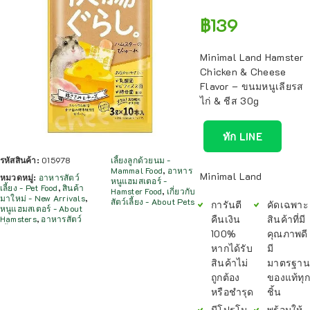
฿
139
Minimal Land Hamster
Chicken & Cheese
Flavor – ขนมหนูเลียรส
ไก่ & ชีส 30g
ทัก LINE
รหัสสินค้า:
015978
เลี้ยงลูกด้วยนม -
Mammal Food
,
อาหาร
Minimal Land
หมวดหมู่:
อาหารสัตว์
หนูแฮมสเตอร์ -
เลี้ยง - Pet Food
,
สินค้า
Hamster Food
,
เกี่ยวกับ
มาใหม่ - New Arrivals
,
สัตว์เลี้ยง - About Pets
การันตี
คัดเฉพาะ
หนูแฮมสเตอร์ - About
คืนเงิน
สินค้าที่มี
Hamsters
,
อาหารสัตว์
100%
คุณภาพดี
หากได้รับ
มี
สินค้าไม่
มาตรฐาน
ถูกต้อง
ของแท้ทุก
หรือชำรุด
ชิ้น
มีโปรโม
พร้อมให้