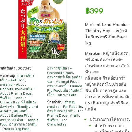
฿
399
Minimal Land Premium
Timothy Hay – หญ้าทิ
โมธีเกรดพรีเมี่ยมพิเศษ
1kg
Marukan หญ้าแห้งเกรด
พรีเมี่ยมคัดสรรพิเศษ
สำหรับกระต่ายและสัตว์
รหัสสินค้า:
007345
อาหารชินชิล่า -
ฟันแทะ
Chinchilla Food
,
หมวดหมู่:
อาหารสัตว์
อาหารสัตว์เลี้ยงลูกด้วย
กลิ่นหอม,ก้านอ่อนกว่า
เลี้ยง - Pet Food
,
นม - Mammal Food
,
หญ้าแห้งทั่วไป,ช่วยลับ
กระต่าย - About
อาหารแกสบี้ - Guinea
Rabbits
,
กระรอกดิน -
ฟัน,มีใยอาหารสูง และ
Pig Food
,
เกี่ยวกับสัตว์
About Prairie Dogs
,
เลี้ยง - About Pets
สารอาหารที่ครบถ้วน คัด
ชินชิล่า – About
Chinchillas
,
ทิโมธีและ
ป้ายกำกับ:
สำหรับ
สรรพิเศษปลูกด้วยวิธีออ
อัลฟาฟ่า - Timothy and
กระต่าย - For Rabbits
,
แกนิค
Alfalfa
,
หนูแกสบี้ -
สำหรับกระรอกดิน - For
About Guinea Pigs
,
Prairie Dogs
,
สำหรับ
ปริมาณการให้อาหาร
:
อาหารกระต่าย - Rabbit
ชินชิล่า - For
Food
,
อาหารกระรอกดิน
Chinchillas
สำหรับกระต่าย
:
- Prairie Dog Food
,
ควรให้หญ้าแห้งเป็น