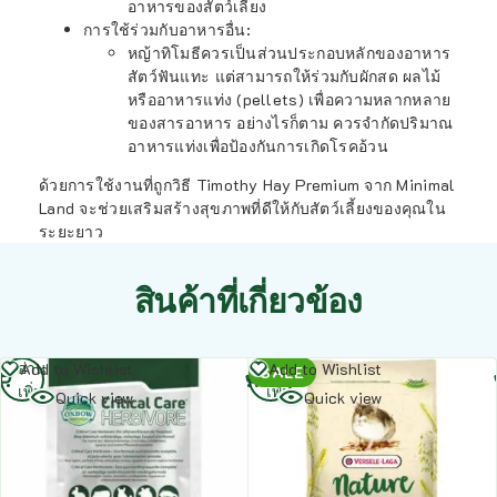
อาหารของสัตว์เลี้ยง
การใช้ร่วมกับอาหารอื่น
:
หญ้าทิโมธีควรเป็นส่วนประกอบหลักของอาหาร
สัตว์ฟันแทะ แต่สามารถให้ร่วมกับผักสด ผลไม้
หรืออาหารแท่ง (pellets) เพื่อความหลากหลาย
ของสารอาหาร อย่างไรก็ตาม ควรจำกัดปริมาณ
อาหารแท่งเพื่อป้องกันการเกิดโรคอ้วน
ด้วยการใช้งานที่ถูกวิธี Timothy Hay Premium จาก Minimal
Land จะช่วยเสริมสร้างสุขภาพที่ดีให้กับสัตว์เลี้ยงของคุณใน
ระยะยาว
สินค้าที่เกี่ยวข้อง
อ่าน
อ่าน
Add to Wishlist
Add to Wishlist
SALE
เพิ่ม
เพิ่ม
Quick view
Quick view