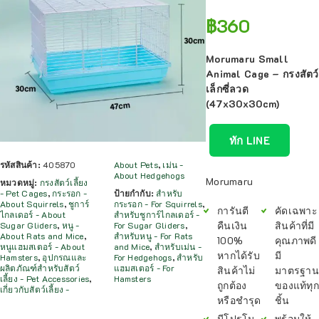
฿
360
Morumaru Small
Animal Cage – กรงสัตว์
เล็กซี่ลวด
(47x30x30cm)
ทัก LINE
รหัสสินค้า:
405870
About Pets
,
เม่น -
About Hedgehogs
Morumaru
หมวดหมู่:
กรงสัตว์เลี้ยง
- Pet Cages
,
กระรอก -
ป้ายกำกับ:
สำหรับ
About Squirrels
,
ชูการ์
กระรอก - For Squirrels
,
การันตี
คัดเฉพาะ
ไกลเดอร์ - About
สำหรับชูการ์ไกลเดอร์ -
คืนเงิน
สินค้าที่มี
Sugar Gliders
,
หนู -
For Sugar Gliders
,
About Rats and Mice
,
สำหรับหนู - For Rats
100%
คุณภาพดี
หนูแฮมสเตอร์ - About
and Mice
,
สำหรับเม่น -
หากได้รับ
มี
Hamsters
,
อุปกรณและ
For Hedgehogs
,
สำหรับ
ผลิตภัณฑ์สำหรับสัตว์
แฮมสเตอร์ - For
สินค้าไม่
มาตรฐาน
เลี้ยง - Pet Accessories
,
Hamsters
ถูกต้อง
ของแท้ทุก
เกี่ยวกับสัตว์เลี้ยง -
หรือชำรุด
ชิ้น
มีโปรโม
พร้อมให้