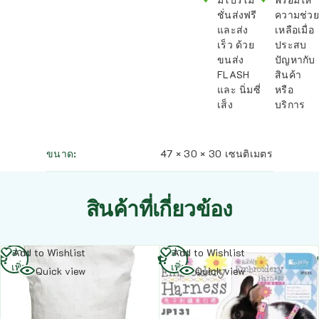
ชั่นส่งฟรี
ความช่วย
และส่ง
เหลือเมื่อ
เร็ว ด้วย
ประสบ
ขนส่ง
ปัญหากับ
FLASH
สินค้า
และ นิ่มซี่
หรือ
เส็ง
บริการ
ขนาด
47 × 30 × 30 เซนติเมตร
สินค้าที่เกี่ยวข้อง
อ่าน
อ่าน
Add to Wishlist
Add to Wishlist
เพิ่ม
เพิ่ม
Quick view
Quick view