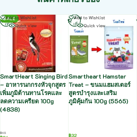
อ่าน
อ่าน
Add to Wishlist
Add to Wishlist
SALE
เพิ่ม
เพิ่ม
Quick view
Quick view
SmartHeart Singing Bird
Smartheart Hamster
– อาหารนกกรงหัวจุกสูตร
Treat – ขนมแฮมสเตอร์
เพิ่มภูมิต้านทานโรคและ
สูตรบำรุงและเสริม
ลดความเครียด 100g
ภูมิคุ้มกัน 100g (5565)
(4838)
฿
45
฿
32