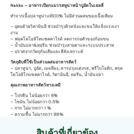
Nekko – อาหารเปียกแมวรสทูน่าหน้าปูอัดในเยลลี่
ทำจากเนื้อปลาทูน่าแท้100% ไม่มีส่วนผสมของเนื้อเทียม
– อุดมด้วยวิตามินอี ช่วยบำรุงผิวหนังและขนให้แข็งแรงเงา
งาม
– ฟลุคโตโอลิโทแซคคาไรด์ ลดการก่อตัวของก้อนขน
– น้ำมันปลา&ทอรีน ช่วยบำรุงสายตาและระบบประสาท
– ปราศจากวัตถุกันเสียและสีสังเคราะห์
วัตถุดิบที่ใช้เป็นส่วนผสมอาหารสัตว์
– ปลาทูน่า, ปูอัด, เยลลี่ผง, สารปรุงแต่งรส, พรีไบโอติก, ฟรุค
โตโอลิโกแซคคาไรด์, วิตามินอี, ทอรีน, น้ำมันปลา
คุณภาพอาหารสัตว์ทางเคมี
– โปรตีน ไม่น้อยกว่า 8%
– ไขมัน ไม่น้อยกว่า 0.5%
– กาก ไม่มากกว่า 1 %
– ความชื้น ไม่มากกว่า 88%
สินค้าที่เกี่ยวข้อง