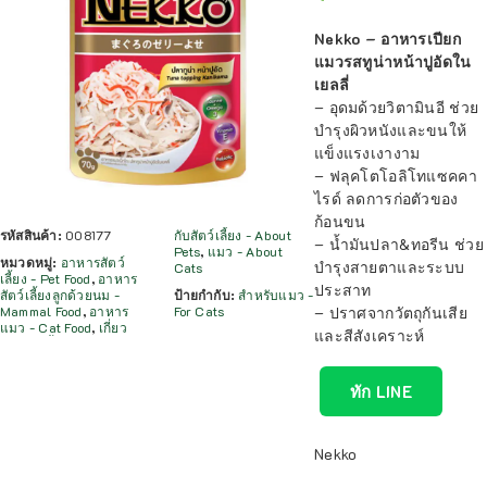
Nekko – อาหารเปียก
แมวรสทูน่าหน้าปูอัดใน
เยลลี่
– อุดมด้วยวิตามินอี ช่วย
บำรุงผิวหนังและขนให้
แข็งแรงเงางาม
– ฟลุคโตโอลิโทแซคคา
ไรด์ ลดการก่อตัวของ
ก้อนขน
รหัสสินค้า:
008177
กับสัตว์เลี้ยง - About
– น้ำมันปลา&ทอรีน ช่วย
Pets
,
แมว - About
หมวดหมู่:
อาหารสัตว์
บำรุงสายตาและระบบ
Cats
เลี้ยง - Pet Food
,
อาหาร
ประสาท
สัตว์เลี้ยงลูกด้วยนม -
ป้ายกำกับ:
สำหรับแมว -
– ปราศจากวัตถุกันเสีย
Mammal Food
,
อาหาร
For Cats
แมว - Cat Food
,
เกี่ยว
และสีสังเคราะห์
ทัก LINE
Nekko