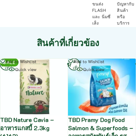
ขนส่ง
ปัญหากับ
FLASH
สินค้า
และ นิ่มซี่
หรือ
เส็ง
บริการ
สินค้าที่เกี่ยวข้อง
อ่าน
อ่าน
Add to Wishlist
Add to Wishlist
SALE
เพิ่ม
เพิ่ม
Quick view
Quick view
TBD Nature Cavia –
TBD Pramy Dog Food
อาหารแกสบี้ 2.3kg
Salmon & Superfoods –