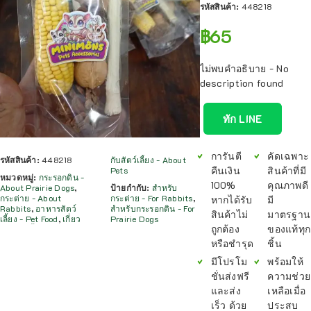
รหัสสินค้า:
448218
฿
65
ไม่พบคำอธิบาย - No
description found
ทัก LINE
การันตี
คัดเฉพาะ
รหัสสินค้า:
448218
กับสัตว์เลี้ยง - About
คืนเงิน
สินค้าที่มี
Pets
หมวดหมู่:
กระรอกดิน -
100%
คุณภาพดี
About Prairie Dogs
,
ป้ายกำกับ:
สำหรับ
กระต่าย - About
กระต่าย - For Rabbits
,
หากได้รับ
มี
Rabbits
,
อาหารสัตว์
สำหรับกระรอกดิน - For
สินค้าไม่
มาตรฐาน
เลี้ยง - Pet Food
,
เกี่ยว
Prairie Dogs
ถูกต้อง
ของแท้ทุก
หรือชำรุด
ชิ้น
มีโปรโม
พร้อมให้
ชั่นส่งฟรี
ความช่วย
และส่ง
เหลือเมื่อ
เร็ว ด้วย
ประสบ