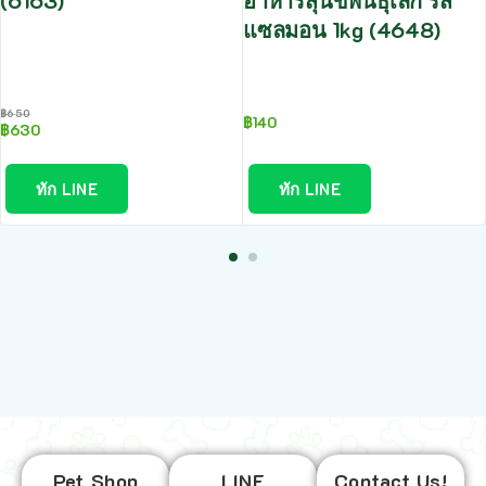
(6163)
อาหารสุนัขพันธุ์เล็ก รส
แซลมอน 1kg (4648)
฿
650
฿
140
฿
630
ทัก LINE
ทัก LINE
Pet Shop
LINE
Contact Us!