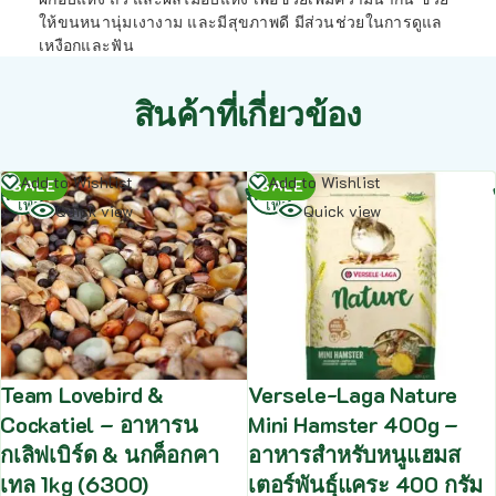
ให้ขนหนานุ่มเงางาม และมีสุขภาพดี มีส่วนช่วยในการดูแล
เหงือกและฟัน
สินค้าที่เกี่ยวข้อง
อ่าน
อ่าน
Add to Wishlist
Add to Wishlist
SALE
SALE
เพิ่ม
เพิ่ม
Quick view
Quick view
Team Lovebird &
Versele-Laga Nature
Cockatiel – อาหารน
Mini Hamster 400g –
กเลิฟเบิร์ด & นกค็อกคา
อาหารสำหรับหนูแฮมส
เทล 1kg (6300)
เตอร์พันธุ์แคระ 400 กรัม