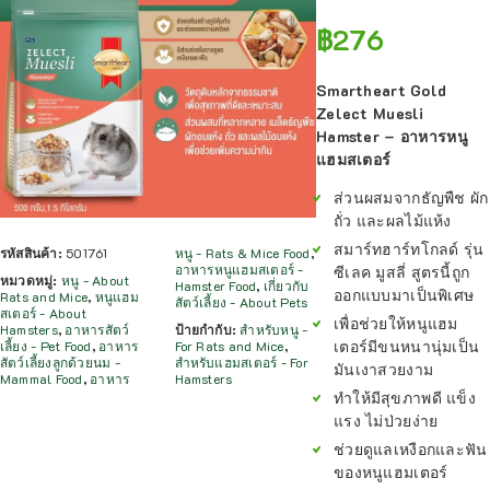
฿
276
Smartheart Gold
Zelect Muesli
Hamster – อาหารหนู
แฮมสเตอร์
ส่วนผสมจากธัญพืช ผัก
ถั่ว และผลไม้แห้ง
สมาร์ทฮาร์ทโกลด์ รุ่น
รหัสสินค้า:
501761
หนู - Rats & Mice Food
,
อาหารหนูแฮมสเตอร์ -
ซีเลค มูสลี่ สูตรนี้ถูก
หมวดหมู่:
หนู - About
Hamster Food
,
เกี่ยวกับ
ออกแบบมาเป็นพิเศษ
Rats and Mice
,
หนูแฮม
สัตว์เลี้ยง - About Pets
สเตอร์ - About
เพื่อช่วยให้หนูแฮม
Hamsters
,
อาหารสัตว์
ป้ายกำกับ:
สำหรับหนู -
เตอร์มีขนหนานุ่มเป็น
เลี้ยง - Pet Food
,
อาหาร
For Rats and Mice
,
สัตว์เลี้ยงลูกด้วยนม -
สำหรับแฮมสเตอร์ - For
มันเงาสวยงาม
Mammal Food
,
อาหาร
Hamsters
ทำให้มีสุขภาพดี แข็ง
แรง ไม่ป่วยง่าย
ช่วยดูแลเหงือกและฟัน
ของหนูแฮมเตอร์