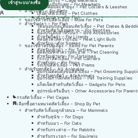
วัสดุรองกรง – Cage Materials
เข้าสู่ระบบ/ลงชื่อ
สำหรับเมียร์แคท – For Meerkats
ปลอกคอและสายจูง – Pet Collars & Leashes
สำหรับนก – For Birds
เสื้อผ้าสัตว์เลี้ยง – Pet Clothes
สำหรับปลา – For Fish
ของใช้สำหรับสัตว์เลี้ยง – More For Pets
สำหรับปลา – For Fish
โดมนอนและที่นอนสัตว์เลี้ยง – Pet Crates & Bedd
สำหรับสัตว์เลื้อยคลาน – For Reptiles
ของประดับสำหรับนก – Bird Accessories
สำหรับกิ้งก่า – For Lizards
หลอดไฟให้ความร้อน – Heat Light Bulb
สำหรับงู – For Snakes
ของใช้สำหรับผู้เลี้ยง – Items For Pet Parents
สำหรับเต่าน้ำ – For Turtles
ผลิตภัณฑ์ทำความสะอาด – Pet Cleaning
สำหรับเต่าบก – For Tortoises
กระเป๋าสัตว์เลี้ยง – Pet Carriers
สำหรับกบ – For Frogs
รถเข็นสัตว์เลี้ยง – Pet Prams
สำหรับทุกสัตว์ – All Animals
อุปกรณ์ตัดแต่งขนสัตว์เลี้ยง – Pet Grooming Suppl
สำหรับทุกสัตว์ – All Animals
อุปกรณ์การฝึกสัตว์เลี้ยง – Pet Training Supplies
แก็ดเจ็ตสำหรับสัตว์เลี้ยง – Gadgets For Pets
อุปกรณ์เสริมอื่นๆ – Other Accessories For Parent
กรงสัตว์เลี้ยง – Pet Cages
เลือกซื้อตามหมวดสัตว์เลี้ยง – Shop By Pet
สำหรับสัตว์เลี้ยงลูกด้วยนม – For Mammals
สำหรับสุนัข – For Dogs
สำหรับแมว – For Cats
สำหรับกระต่าย – For Rabbits
สำหรับกระรอก – For Squirrels