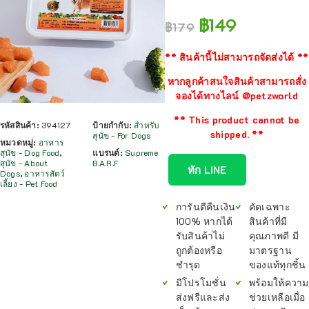
฿
149
฿
179
** สินค้านี้ไม่สามารถจัดส่งได้ **
หากลูกค้าสนใจสินค้าสามารถสั่ง
จองได้ทางไลน์ @petzworld
** This product cannot be
รหัสสินค้า:
394127
ป้ายกำกับ:
สำหรับ
shipped. **
สุนัข - For Dogs
หมวดหมู่:
อาหาร
สุนัข - Dog Food
,
แบรนด์:
Supreme
สุนัข - About
B.A.R.F
ทัก LINE
Dogs
,
อาหารสัตว์
เลี้ยง - Pet Food
การันตีคืนเงิน
คัดเฉพาะ
100% หากได้
สินค้าที่มี
รับสินค้าไม่
คุณภาพดี มี
ถูกต้องหรือ
มาตรฐาน
ชำรุด
ของแท้ทุกชิ้น
มีโปรโมชั่น
พร้อมให้ความ
ส่งฟรีและส่ง
ช่วยเหลือเมื่อ