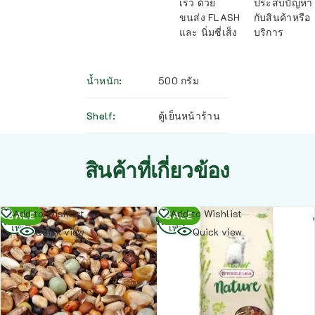
เร็ว ด้วย
ประสบปัญหา
ขนส่ง FLASH
กับสินค้าหรือ
และ นิ่มซี่เส็ง
บริการ
น้ำหนัก
500 กรัม
Shelf
ตู้เย็นหน้าร้าน
สินค้าที่เกี่ยวข้อง
อ่าน
อ่าน
Add to Wishlist
Add to Wishlist
SALE
SALE
เพิ่ม
เพิ่ม
Quick view
Quick view