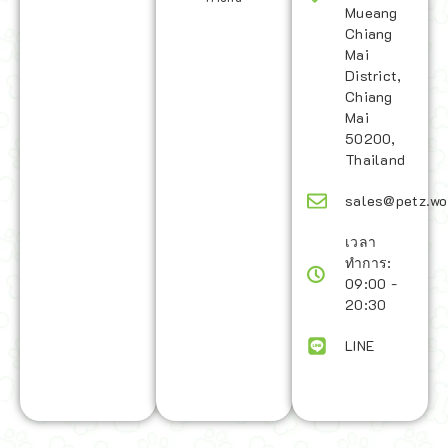
Mueang
Chiang
Mai
District,
Chiang
Mai
50200,
Thailand
sales@petz.wo
เวลา
ทำการ:
09:00 -
20:30
LINE