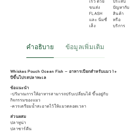
เร็ว ด้วย
ประสบ
ขนส่ง
ปัญหากับ
FLASH
สินค้า
และ นิ่มซี่
หรือ
เส็ง
บริการ
คำอธิบาย
ข้อมูลเพิ่มเติม
Whiskas Pouch Ocean Fish – อาหารเปียกสำหรับแมว 1+
ปีขึ้นไปรสปลาทะเล
ข้อแนะนำ
-ปริมาณการให้อาหารสามารถปรับเปลี่ยนได้ ขึ้นอยู่กับ
กิจกรรมของแมว
-ควรเตรียมน้ำสะอาดไว้ให้แมวตลอดเวลา
ส่วนผสม
ปลาทูน่า
ปลาซาร์ดีน