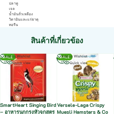
ปลาทู
เจล
น้ำมันถั่วเหลือง
วิตามินและแร่ธาตุ
ทอรีน
สินค้าที่เกี่ยวข้อง
อ่าน
อ่าน
Add to Wishlist
Add to Wishlist
SALE
SALE
เพิ่ม
เพิ่ม
Quick view
Quick view
SmartHeart Singing Bird
Versele-Laga Crispy
– อาหารนกกรงหัวจุกสูตร
Muesli Hamsters & Co