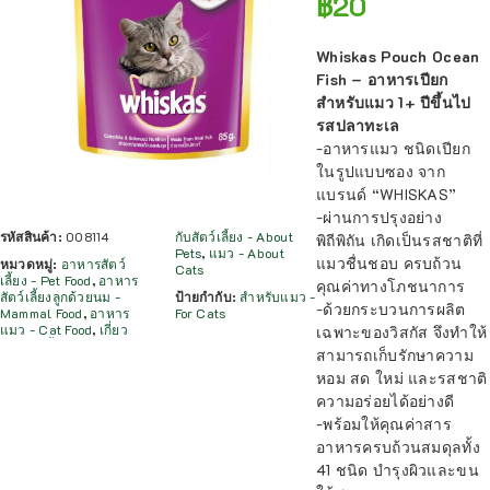
฿
20
Whiskas Pouch Ocean
Fish – อาหารเปียก
สำหรับแมว 1+ ปีขึ้นไป
รสปลาทะเล
-อาหารแมว ชนิดเปียก
ในรูปแบบซอง จาก
แบรนด์ “WHISKAS”
-ผ่านการปรุงอย่าง
รหัสสินค้า:
008114
กับสัตว์เลี้ยง - About
พิถีพิถัน เกิดเป็นรสชาติที่
Pets
,
แมว - About
แมวชื่นชอบ ครบถ้วน
หมวดหมู่:
อาหารสัตว์
Cats
เลี้ยง - Pet Food
,
อาหาร
คุณค่าทางโภชนาการ
สัตว์เลี้ยงลูกด้วยนม -
ป้ายกำกับ:
สำหรับแมว -
-ด้วยกระบวนการผลิต
Mammal Food
,
อาหาร
For Cats
แมว - Cat Food
,
เกี่ยว
เฉพาะของวิสกัส จึงทำให้
สามารถเก็บรักษาความ
หอม สด ใหม่ และรสชาติ
ความอร่อยได้อย่างดี
-พร้อมให้คุณค่าสาร
อาหารครบถ้วนสมดุลทั้ง
41 ชนิด บำรุงผิวและขน