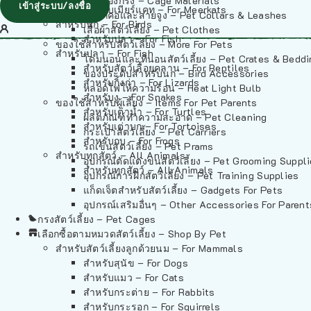
วัสดุรองกรง – Cage Materials
เข้าสู่ระบบ/ลงชื่อ
สำหรับเมียร์แคท – For Meerkats
ปลอกคอและสายจูง – Pet Collars & Leashes
สำหรับนก – For Birds
เสื้อผ้าสัตว์เลี้ยง – Pet Clothes
สำหรับปลา – For Fish
ของใช้สำหรับสัตว์เลี้ยง – More For Pets
สำหรับปลา – For Fish
โดมนอนและที่นอนสัตว์เลี้ยง – Pet Crates & Bedd
สำหรับสัตว์เลื้อยคลาน – For Reptiles
ของประดับสำหรับนก – Bird Accessories
สำหรับกิ้งก่า – For Lizards
หลอดไฟให้ความร้อน – Heat Light Bulb
สำหรับงู – For Snakes
ของใช้สำหรับผู้เลี้ยง – Items For Pet Parents
สำหรับเต่าน้ำ – For Turtles
ผลิตภัณฑ์ทำความสะอาด – Pet Cleaning
สำหรับเต่าบก – For Tortoises
กระเป๋าสัตว์เลี้ยง – Pet Carriers
สำหรับกบ – For Frogs
รถเข็นสัตว์เลี้ยง – Pet Prams
สำหรับทุกสัตว์ – All Animals
อุปกรณ์ตัดแต่งขนสัตว์เลี้ยง – Pet Grooming Suppl
สำหรับทุกสัตว์ – All Animals
อุปกรณ์การฝึกสัตว์เลี้ยง – Pet Training Supplies
แก็ดเจ็ตสำหรับสัตว์เลี้ยง – Gadgets For Pets
อุปกรณ์เสริมอื่นๆ – Other Accessories For Parent
กรงสัตว์เลี้ยง – Pet Cages
เลือกซื้อตามหมวดสัตว์เลี้ยง – Shop By Pet
สำหรับสัตว์เลี้ยงลูกด้วยนม – For Mammals
สำหรับสุนัข – For Dogs
สำหรับแมว – For Cats
สำหรับกระต่าย – For Rabbits
สำหรับกระรอก – For Squirrels