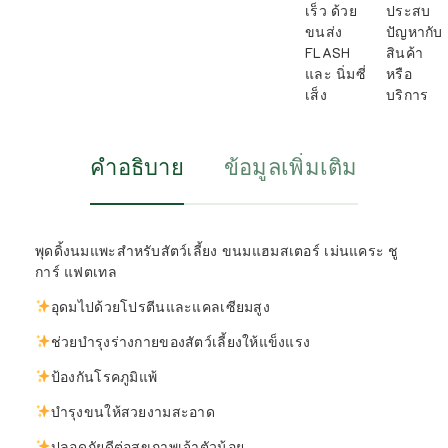
เร็ว ด้วย
ประสบ
ขนส่ง
ปัญหากับ
FLASH
สินค้า
และ นิ่มซี่
หรือ
เส็ง
บริการ
คำอธิบาย
ข้อมูลเพิ่มเติม
พุดดิ้งนมแพะสำหรับสัตว์เลี้ยง ขนมแฮมสเตอร์ เม่นแคระ ชู
การ์ แฟตเทล
อุดมไปด้วยโปรตีนและแคลเซียมสูง
ช่วยบำรุงร่างกายของสัตว์เลี้ยงให้แข็งแรง
ป้องกันโรคภูมิแพ้
บำรุงขนให้สวยงามสะอาด
ปลอดภัยดีต่อสุขภาพเจ้าตัวน้อย