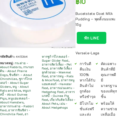
฿
10
Bucatstate Goat Milk
Pudding – พุดดิ้งนมแพะ
15g
ทัก LINE
Versele-Laga
รหัสสินค้า:
445364
หารชูก้าร์ไกลเดอร์ -
Sugar Glider Food
,
หมวดหมู่:
กระต่าย -
การันตี
คัดเฉพาะ
อาหารสัตว์เลี้ยง - Pet
About Rabbits
,
กระรอก
Food
,
อาหารสัตว์เลี้ยง
คืนเงิน
สินค้าที่มี
ดิน - About Prairie
ลูกด้วยนม - Mammal
100%
คุณภาพดี
Dogs
,
ชินชิล่า – About
Food
,
อาหารหนู - Rats
Chinchillas
,
ชูการ์ไกล
หากได้รับ
มี
& Mice Food
,
อาหารหนู
เดอร์ - About Sugar
แฮมสเตอร์ - Hamster
สินค้าไม่
มาตรฐาน
Gliders
,
หนู - About
Food
,
อาหารเม่นแคระ -
Rats and Mice
,
หนูแก
ถูกต้อง
ของแท้ทุก
Hedgehog Food
,
อาหาร
สบี้ - About Guinea
แกสบี้ - Guinea Pig
หรือชำรุด
ชิ้น
Pigs
,
หนูแฮมสเตอร์ -
Food
,
เกี่ยวกับสัตว์เลี้ยง -
About Hamsters
,
มีโปรโม
พร้อมให้
About Pets
,
เม่น -
อาหารกระต่าย - Rabbit
About Hedgehogs
ชั่นส่งฟรี
ความช่วย
Food
,
อาหารชินชิล่า -
และส่ง
เหลือเมื่อ
Chinchilla Food
,
อา