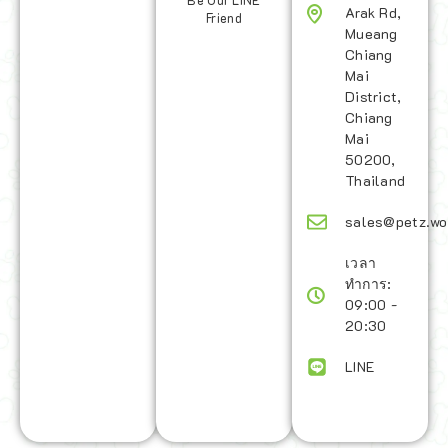
Be Our LINE
Arak Rd,
Friend
Mueang
Chiang
Mai
District,
Chiang
Mai
50200,
Thailand
sales@petz.wo
เวลา
ทำการ:
09:00 -
20:30
LINE