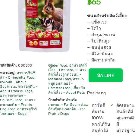
฿
65
ขนมสำหรับสัตว์เลี้ยง
– แข็งแรง
– โตไว
– บำรุงสุขภาพ
– โปรตีนสูง
– ขนนุ่มสวย
– มีวิตามินสูง
– มีความน่ากิน
รหัสสินค้า:
080393
Glider Food
,
อาหารสัตว์
เลี้ยง - Pet Food
,
อาหาร
หมวดหมู่:
อาหารชินชิ
สัตว์เลี้ยงลูกด้วยนม -
ทัก LINE
ล่า - Chinchilla Food
,
Mammal Food
,
อาหาร
กระรอก - About
หนูแฮมสเตอร์ -
Squirrels
,
กระรอกดิน -
Hamster Food
,
เกี่ยวกับ
About Prairie Dogs
,
Pet Heng
สัตว์เลี้ยง - About Pets
อาหารกระรอก -
Squirrel Food
,
อาหาร
ป้ายกำกับ:
สำหรับ
กระรอกดิน - Prairie
กระรอก - For Squirrels
,
การันตี
คัดเฉพาะ
Dog Food
,
อาหารชูก้าร์
สำหรับกระรอกดิน - For
คืนเงิน
สินค้าที่มี
ไกลเดอร์ - Sugar
Prairie Dogs
100%
คุณภาพดี
หากได้รับ
มี
สินค้าไม่
มาตรฐาน