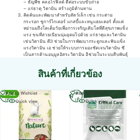
– ธัญพืช คลอโรฟิลด์ ดีต่อระบบขับถ่าย
– แร่ธาตุ วิตามิน สร้างภูมิต้านทาน
คิดค้นและพัฒนาสำหรับสัตว์เล็ก เช่น กระต่าย
กระรอก ชูการ์ไกเดอร์ แกสบี้และหนูแฮมเตอร์ ตั้งแต่
หย่านมถึงโตเต็มวัยเพื่อการเจริญเติบโตที่ดีสุขภาพแข็ง
แรง ขนที่สวยเนียนนุ่มอุดมไปด้วย แร่ธาตุและวิตามิน
เช่นวิตามิน ดี3 ช่วยในการพัฒนากระดูกและฟันแข็ง
แรงวิตามิน เอ ช่วยให้ระบบการมองชัดเจนวิตามิน ซี
เป็นสารต้านอนุมูลอิสระวิตามิน อีช่วยในระบบสืบพันธุ์
สินค้าที่เกี่ยวข้อง
อ่าน
อ่าน
Add to Wishlist
Add to Wishlist
SALE
เพิ่ม
เพิ่ม
Quick view
Quick view