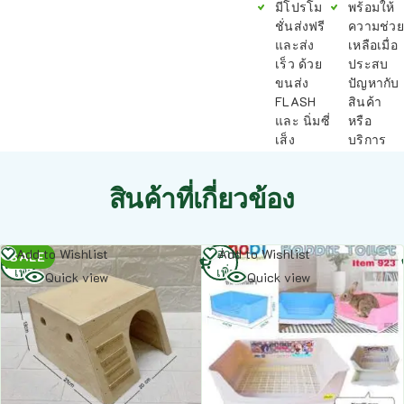
มีโปรโม
พร้อมให้
ชั่นส่งฟรี
ความช่วย
และส่ง
เหลือเมื่อ
เร็ว ด้วย
ประสบ
ขนส่ง
ปัญหากับ
FLASH
สินค้า
และ นิ่มซี่
หรือ
เส็ง
บริการ
สินค้าที่เกี่ยวข้อง
อ่าน
อ่าน
Add to Wishlist
Add to Wishlist
SALE
เพิ่ม
เพิ่ม
Quick view
Quick view