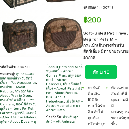
รหัสสินค้า:
430741
฿
200
Soft-Sided Pet Travel
Bag for Pets M –
กระเป๋าเดินทางสำหรับ
สัตว์เลี้ยง มีตาข่ายระบาย
อากาศ
รหัสสินค้า:
430741
- About Rats and Mice
,
หนูแกสบี้ - About
ทัก LINE
หมวดหมู่:
อุปกรณและ
Guinea Pigs
,
หนูแฮมส
ผลิตภัณฑ์สำหรับสัตว์
เตอร์ - About
เลี้ยง - Pet Accessories
,
Hamsters
,
เกี่ยวกับสัตว์
กระต่าย - About
การันตี
คัดเฉพาะ
เลี้ยง - About Pets
,
เฟอ
Rabbits
,
กระรอกดิน -
เรท - About Ferrets
,
คืนเงิน
สินค้าที่มี
About Prairie Dogs
,
เม่น - About
100%
คุณภาพดี
กระเป๋าสัตว์เลี้ยง - Pet
Hedgehogs
,
เมียร์แคท -
Carriers
,
ของใช้สำหรับ
หากได้รับ
มี
About Meerkats
,
แมว -
ผู้เลี้ยง - Items For Pet
About Cats
สินค้าไม่
มาตรฐาน
Parents
,
ชูการ์ไกลเดอร์
- About Sugar Gliders
,
ป้ายกำกับ:
สำหรับทุก
ถูกต้อง
ของแท้ทุก
สุนัข - About Dogs
,
หนู
สัตว์ - All Animals
หรือชำรุด
ชิ้น