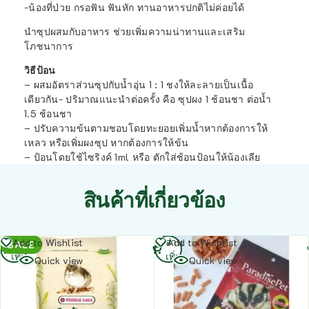
-น้องที่ป่วย กรอฟัน ฟันหัก ทานอาหารปกติไม่ค่อยได้
นำซุปผสมกับอาหาร ช่วยเพิ่มความน่าทานและเสริม
โภชนาการ
วิธีป้อน
– ผสมอัตราส่วนซุปกับน้ำอุ่น 1 : 1 ชงให้ละลายเป็นเนื้อ
เดียวกัน- ปริมาณแนะนำต่อครั้ง คือ ซุปผง 1 ช้อนชา ต่อน้ำ
1.5 ช้อนชา
– ปรับความข้นตามชอบโดยทะยอยเพิ่มน้ำหากต้องการให้
เหลว หรือเพิ่มผงซุป หากต้องการให้ข้น
– ป้อนโดยใช้ไซริงค์ 1ml หรือ ตักใส่ช้อนป้อนให้น้องเลีย
สินค้าที่เกี่ยวข้อง
อ่าน
อ่าน
Add to Wishlist
Add to Wishlist
SALE
เพิ่ม
เพิ่ม
Quick view
Quick view