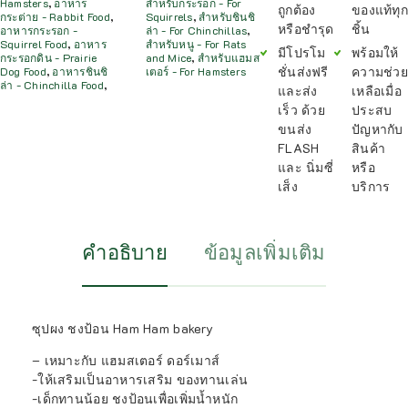
Hamsters
,
อาหาร
สำหรับกระรอก - For
ถูกต้อง
ของแท้ทุก
กระต่าย - Rabbit Food
,
Squirrels
,
สำหรับชินชิ
หรือชำรุด
ชิ้น
อาหารกระรอก -
ล่า - For Chinchillas
,
Squirrel Food
,
อาหาร
สำหรับหนู - For Rats
มีโปรโม
พร้อมให้
กระรอกดิน - Prairie
and Mice
,
สำหรับแฮมส
ชั่นส่งฟรี
ความช่วย
Dog Food
,
อาหารชินชิ
เตอร์ - For Hamsters
ล่า - Chinchilla Food
,
และส่ง
เหลือเมื่อ
เร็ว ด้วย
ประสบ
ขนส่ง
ปัญหากับ
FLASH
สินค้า
และ นิ่มซี่
หรือ
เส็ง
บริการ
คำอธิบาย
ข้อมูลเพิ่มเติม
ซุปผง ชงป้อน Ham Ham bakery
– เหมาะกับ แฮมสเตอร์ ดอร์เมาส์
-ให้เสริมเป็นอาหารเสริม ของทานเล่น
-เด็กทานน้อย ชงป้อนเพื่อเพิ่มน้ำหนัก