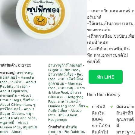
– เหมาะกับ แฮมสเตอร์ ด
อร์เมาส์
-ให้เสริมเป็นอาหารเสริม
ของทานเล่น
-เด็กทานน้อย ชงป้อนเพื่อ
เพิ่มน้ำหนัก
-น้องที่ป่วย กรอฟัน ฟัน
หัก ทานอาหารปกติไม่
ค่อยได้
รหัสสินค้า:
012725
อาหารชูก้าร์ไกลเดอร์ -
Sugar Glider Food
,
หมวดหมู่:
อาหารหนู
อาหารสัตว์เลี้ยง - Pet
ทัก LINE
แฮมสเตอร์ - Hamster
Food
,
อาหารสัตว์เลี้ยง
Food
,
กระต่าย - About
ลูกด้วยนม - Mammal
Rabbits
,
กระรอก -
Food
,
อาหารหนู - Rats
About Squirrels
,
& Mice Food
,
อาหาร
Ham Ham Bakery
กระรอกดิน - About
เม่นแคระ - Hedgehog
Prairie Dogs
,
ชินชิล่า –
Food
,
อาหารแกสบี้ -
About Chinchillas
,
ชู
Guinea Pig Food
,
เกี่ยว
การันตี
คัดเฉพาะ
การ์ไกลเดอร์ - About
กับสัตว์เลี้ยง - About
คืนเงิน
สินค้าที่มี
Sugar Gliders
,
หนู -
Pets
,
เม่น - About
About Rats and Mice
,
100%
คุณภาพดี
Hedgehogs
หนูแกสบี้ - About
หากได้รับ
มี
Guinea Pigs
,
หนูแฮมส
ป้ายกำกับ:
สำหรับ
สินค้าไม่
มาตรฐาน
เตอร์ - About
กระต่าย - For Rabbits
,